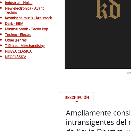
Industrial - Noise
New electronica - Avant
Techno
Kosmische musik - Krautrock
Dark - EBM
Minimal Synth - Tecno Pop
Techno - Electro
Other genres
T-Shirts - Merchandising
NUEVA CLÁSICA
NEOCLÁSICA
am
DESCRIPCIÓN
Ampliamente consi
intransigentes del