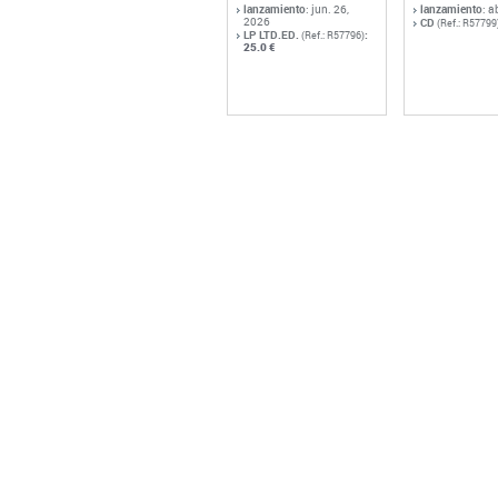
lanzamiento
: jun. 26,
lanzamiento
: a
2026
CD
(Ref.: R57799
LP LTD.ED.
:
(Ref.: R57796)
25.0 €