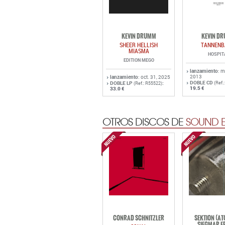
KEVIN DRUMM
KEVIN D
SHEER HELLISH
TANNEN
MIASMA
HOSPIT
EDITION MEGO
lanzamiento
: m
2013
lanzamiento
: oct. 31, 2025
DOBLE CD
DOBLE LP
:
(Ref.
(Ref.: R55522)
19.5 €
33.0 €
OTROS DISCOS DE
SOUND E
CONRAD SCHNITZLER
SEKTION (A
SIEGMAR F