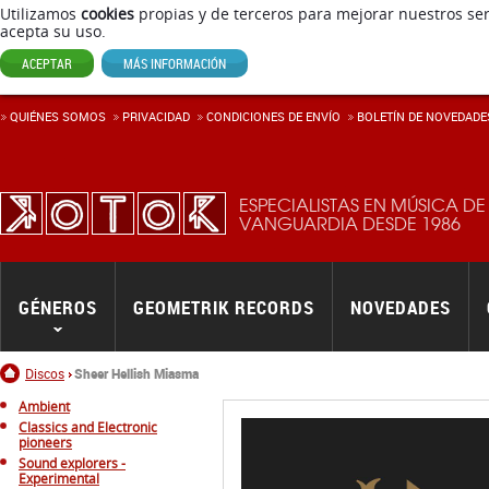
Utilizamos
cookies
propias y de terceros para mejorar nuestros ser
acepta su uso.
ACEPTAR
MÁS INFORMACIÓN
QUIÉNES SOMOS
PRIVACIDAD
CONDICIONES DE ENVÍ­O
BOLETÍN DE NOVEDADE
ESPECIALISTAS EN MÚSICA DE
VANGUARDIA DESDE 1986
GÉNEROS
GEOMETRIK RECORDS
NOVEDADES
Inicio
Discos
Sheer Hellish Miasma
Ambient
Classics and Electronic
pioneers
Sound explorers -
Experimental