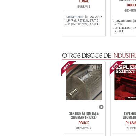
CONAL
DRUC
BUREAU B
GEOMET
lanzamiento
: jul. 24, 2026
LP
:
27.7 €
(Ref.: R57821)
lanzamiento
: j
CD
:
16.8 €
2026
(Ref.: R57822)
LP LTD.ED.
(Ref
25.0 €
OTROS DISCOS DE
INDUSTRI
SEKTION (ATOMTM &
ESPLEN
SIEGMAR FRICKE)
GEOMETR
DRUCK
PLAS
GEOMETRIK
SUEZA