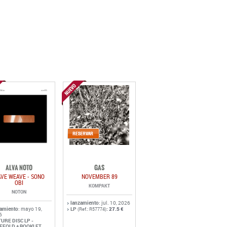
ALVA NOTO
GAS
VE WEAVE - SONO
NOVEMBER 89
OBI
KOMPAKT
NOTON
lanzamiento
: jul. 10, 2026
zamiento
: mayo 19,
LP
:
27.5 €
(Ref.: R57774)
6
TURE DISC LP -
EFOLD + BOOKLET