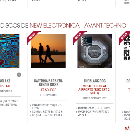
:
28.0 €
57783)
(Ref
 DISCOS DE
NEW ELECTRONICA - AVANT TECHNO
NOLAKE
CATERINA BARBIERI -
THE BLACK DOG
DE
BENDIK GISKE
ERSTATE
MUSIC FOR REAL
AIRPORTS (BOX SET 2-
AT SOURCE
T
D RECORDS
5XCD)
LIGTH YEARS
DUST SCIENCE LTD
to
: jul. 2, 2026
:
(Ref.: R57794)
lanzamiento
: mayo 22,
2026
lanzamiento
: jul. 2, 2026
CD
:
17.0 €
5xCD BOX
:
(Ref.: R57784)
(Ref.: R57780)
lan
34.0 €
LP
:
28.0 €
(Ref.: R57783)
DOB
32.5
MÁ