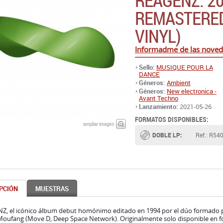
REAGENZ. 2
REMASTERED
VINYL)
Informadme de las nove
Sello:
MUSIQUE POUR LA
DANCE
Géneros:
Ambient
Géneros:
New electronica -
Avant Techno
Lanzamiento:
2021-05-26
FORMATOS DISPONIBLES:
ampliar imagen
DOBLE LP:
Ref.: R54
PCIÓN
MUESTRAS
Z, el icónico álbum debut homónimo editado en 1994 por el dúo formado 
Moufang (Move D, Deep Space Network). Originalmente solo disponible en