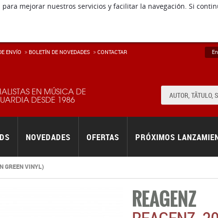
 para mejorar nuestros servicios y facilitar la navegación. Si co
E ENVÍ­O
BOLETÍN DE NOVEDADES
CONTACTAR
En
IALISTAS EN MÚSICA DE
ARDIA DESDE 1986
RDS
NOVEDADES
OFERTAS
PRÓXIMOS LANZAMIE
N GREEN VINYL)
REAGENZ