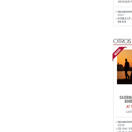
MUSIQUE 
lanzamien
2021
DOBLE LP
29.9 €
OTROS
CATERIN
BEND
AT 
LIG
lanzamien
2026
CD
(Ref.: R