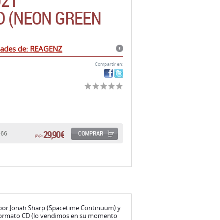
021
 (NEON GREEN
dades de: REAGENZ
Compartir en:
29,90 €
COMPRAR
066
pvp:
por Jonah Sharp (Spacetime Continuum) y
 formato CD (lo vendimos en su momento