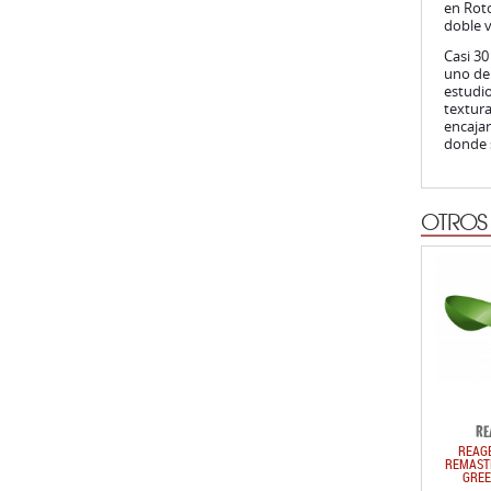
en Roto
doble v
Casi 30
uno de 
estudio
textura
encajar
donde 
OTROS
RE
REAGE
REMAST
GREE