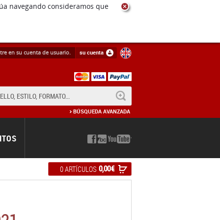
ntinúa navegando consideramos que
tre en su cuenta de usuario.
su cuenta
BUSCAR
BÚSQUEDA AVANZADA
NTOS
0,00 €
0 ARTÍCULOS