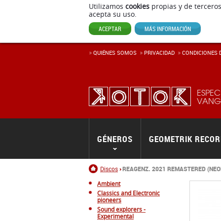
Utilizamos
cookies
propias y de terceros
acepta su uso.
ACEPTAR
MÁS INFORMACIÓN
QUIÉNES SOMOS
PRIVACIDAD
CONDICIONES D
ESPEC
VANGU
GÉNEROS
GEOMETRIK RECO
Inicio
Discos
REAGENZ. 2021 REMASTERED (NEO
Ambient
Classics and Electronic
pioneers
Sound explorers -
Experimental