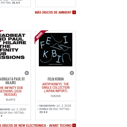
:
36.0 €
.: R57796)
MÁS DISCOS DE AMBIENT
ADBEAT & PAUL ST
FELIX KUBIN
HILAIRE
ANTIPHONEYS: THE
SINGLE COLLECTION
HE INFINITY DUB
(JAPAN IMPORT)
SESSIONS (2026
REISSUE)
SUEZAN
BLKRTZ
lanzamiento
: jul. 2, 2026
DOBLE CD
:
zamiento
: jul. 2, 2026
(Ref.: R57790)
29.9 €
LE LP
:
(Ref.: R57795)
 €
S DISCOS DE NEW ELECTRONICA - AVANT TECHNO