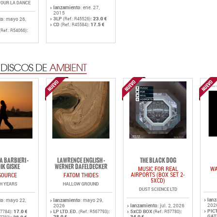
POUR LA DANCE
lanzamiento
: ene. 27,
2015
3LP
:
23.0 €
to
: mayo 26,
(Ref.: R45526)
CD
:
17.5 €
(Ref.: R45584)
:
(Ref.: R54066)
 DISCOS DE
AMBIENT
A BARBIERI -
LAWRENCE ENGLISH -
THE BLACK DOG
IK GISKE
WERNER DAFELDECKER
MUSIC FOR REAL
WA
AIRPORTS (BOX SET 2-
SOURCE
FATOM THIDES
5XCD)
TH YEARS
HALLOW GROUND
DUST SCIENCE LTD
lan
to
: mayo 22,
lanzamiento
: mayo 29,
202
2026
lanzamiento
: jul. 2, 2026
PIC
:
17.0 €
LP LTD.ED.
:
5xCD BOX
:
57784)
(Ref.: R567793)
(Ref.: R57780)
GAT
28.0 €
34.0 €