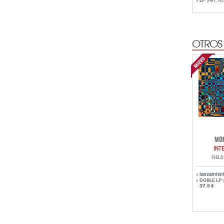
LP
(Ref.: R
OTROS
MO
INT
FIEL
lanzamien
DOBLE LP
37.5 €