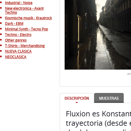
Industrial - Noise
New electronica - Avant
Techno
Kosmische musik - Krautrock
Dark - EBM
Minimal Synth - Tecno Pop
Techno - Electro
Other genres
T-Shirts - Merchandising
NUEVA CLÁSICA
NEOCLÁSICA
am
DESCRIPCIÓN
MUESTRAS
Fluxion es Konstant
trayectoria (desde 