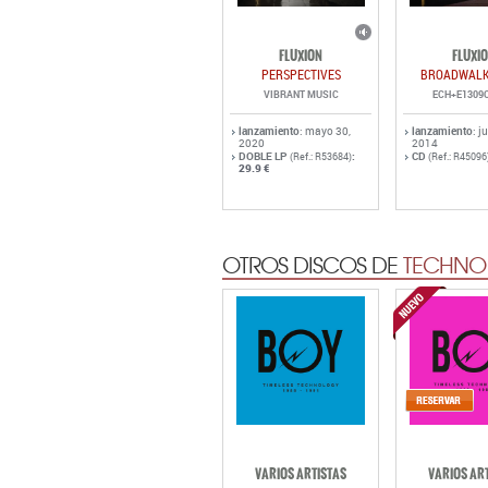
FLUXION
FLUXI
PERSPECTIVES
BROADWALK
VIBRANT MUSIC
ECH+E1309
lanzamiento
: mayo 30,
lanzamiento
: j
2020
2014
DOBLE LP
:
CD
(Ref.: R53684)
(Ref.: R45096
29.9 €
OTROS DISCOS DE
TECHNO 
VARIOS ARTISTAS
VARIOS AR