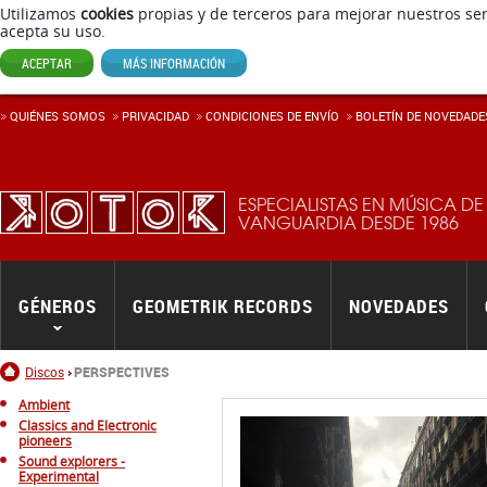
Utilizamos
cookies
propias y de terceros para mejorar nuestros ser
acepta su uso.
ACEPTAR
MÁS INFORMACIÓN
QUIÉNES SOMOS
PRIVACIDAD
CONDICIONES DE ENVÍ­O
BOLETÍN DE NOVEDADE
ESPECIALISTAS EN MÚSICA DE
VANGUARDIA DESDE 1986
GÉNEROS
GEOMETRIK RECORDS
NOVEDADES
Inicio
Discos
PERSPECTIVES
Ambient
Classics and Electronic
pioneers
Sound explorers -
Experimental