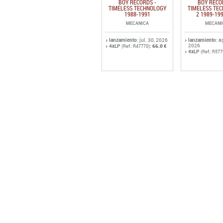
BOY RECORDS -
BOY RECO
TIMELESS TECHNOLOGY
TIMELESS TE
1988-1991
2 1989-19
MECANICA
MECANI
lanzamiento
: jul. 30, 2026
lanzamiento
: a
2026
4xLP
:
66.0 €
(Ref.: R47770)
4xLP
(Ref.: R577