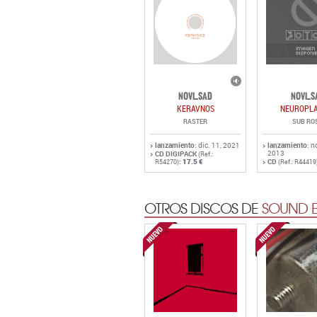
NOVI_SAD
NOVI_S
KERAVNOS
NEUROPL
RASTER
SUB RO
lanzamiento
: dic. 11, 2021
lanzamiento
: n
2013
CD DIGIPACK
(Ref.:
:
17.5 €
CD
R54270)
(Ref.: R44419
OTROS DISCOS DE
SOUND E