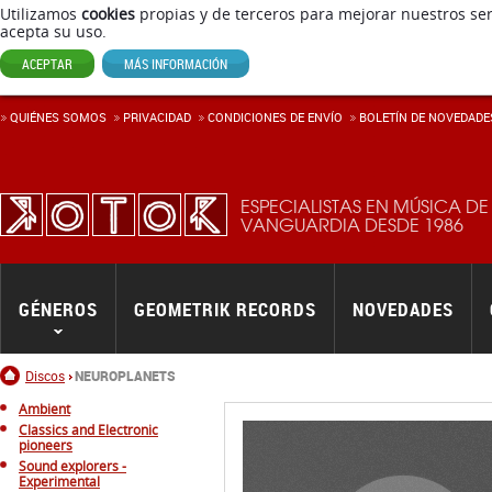
Utilizamos
cookies
propias y de terceros para mejorar nuestros ser
acepta su uso.
ACEPTAR
MÁS INFORMACIÓN
QUIÉNES SOMOS
PRIVACIDAD
CONDICIONES DE ENVÍ­O
BOLETÍN DE NOVEDADE
ESPECIALISTAS EN MÚSICA DE
VANGUARDIA DESDE 1986
GÉNEROS
GEOMETRIK RECORDS
NOVEDADES
Inicio
Discos
NEUROPLANETS
Ambient
Classics and Electronic
pioneers
Sound explorers -
Experimental