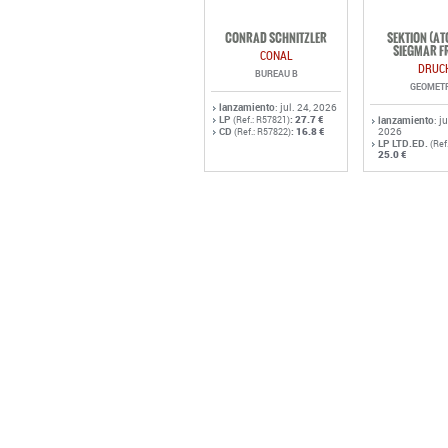
CONRAD SCHNITZLER
SEKTION (A
SIEGMAR F
CONAL
DRUC
BUREAU B
GEOMET
lanzamiento
: jul. 24, 2026
LP
:
27.7 €
(Ref.: R57821)
lanzamiento
: j
CD
:
16.8 €
2026
(Ref.: R57822)
LP LTD.ED.
(Ref
25.0 €