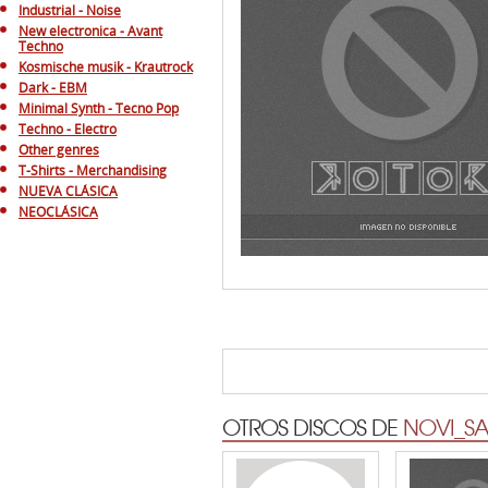
Industrial - Noise
New electronica - Avant
Techno
Kosmische musik - Krautrock
Dark - EBM
Minimal Synth - Tecno Pop
Techno - Electro
Other genres
T-Shirts - Merchandising
NUEVA CLÁSICA
NEOCLÁSICA
OTROS DISCOS DE
NOVI_S