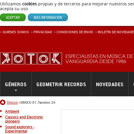
Utilizamos
cookies
propias y de terceros para mejorar nuestros ser
acepta su uso.
ACEPTAR
MÁS INFORMACIÓN
QUIÉNES SOMOS
PRIVACIDAD
CONDICIONES DE ENVÍ­O
BOLETÍN DE NOVEDADE
ESPECIALISTAS EN MÚSICA DE
VANGUARDIA DESDE 1986
GÉNEROS
GEOMETRIK RECORDS
NOVEDADES
Inicio
Discos
MMXX-01.Tension 24
Ambient
Classics and Electronic
pioneers
Sound explorers -
Experimental