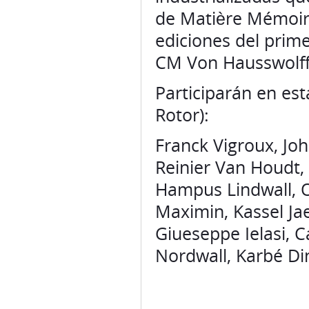
de Matière Mémoire
ediciones del prim
CM Von Hausswolff
Participarán en es
Rotor):
Franck Vigroux, Joh
Reinier Van Houdt,
Hampus Lindwall, 
Maximin, Kassel Ja
Giueseppe Ielasi, C
Nordwall, Karbé Di