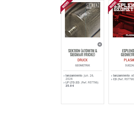
SEKTION (ATOMTM &
ESPLEN
SIEGMAR FRICKE)
GEOMETR
DRUCK
PLAS
GEOMETRIK
SUEZA
lanzamiento
: jun. 26,
lanzamiento
: a
2026
CD
(Ref.: R57799
LP LTD.ED.
:
(Ref.: R57796)
25.0 €