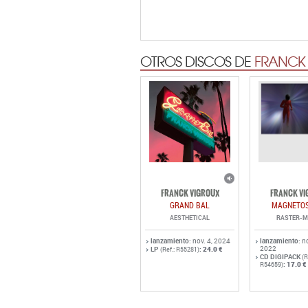
OTROS DISCOS DE
FRANCK
FRANCK VIGROUX
FRANCK VI
GRAND BAL
MAGNETO
AESTHETICAL
RASTER-M
lanzamiento
: nov. 4, 2024
lanzamiento
: n
2022
LP
:
24.0 €
(Ref.: R55281)
CD DIGIPACK
(R
:
17.0 €
R54659)