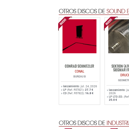
OTROS DISCOS DE
SOUND E
CONRAD SCHNITZLER
SEKTION (A
SIEGMAR F
CONAL
DRUC
BUREAU B
GEOMET
lanzamiento
: jul. 24, 2026
LP
:
27.7 €
(Ref.: R57821)
lanzamiento
: j
CD
:
16.8 €
2026
(Ref.: R57822)
LP LTD.ED.
(Ref
25.0 €
OTROS DISCOS DE
INDUSTRI