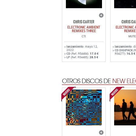
ELECTRONIC AMBIENT
ELECTRONIC 
REMIXES THREE
REMIXE
CTI
MUTE
lanzamiento
: mayo 12,
lanzamiento
: d
2022
CD DIGIPACK
(R
CD
:
17.0 €
:
16.5 €
(Ref.: R54484)
R54277)
LP
:
28.5 €
(Ref.: R54485)
OTROS DISCOS DE
NEW ELE
MONOLAKE
CATERINA BA
BENDIK G
INTERSTATE
AT SOU
FIELD RECORDS
LIGTH YE