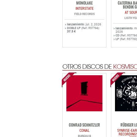
lanzamiento
: jul. 2, 2026
DOBLE LP
:
(Ref.: R57794)
lanzamiento
: 
37.5 €
2026
CD
(Ref.: R57784
LP
(Ref.: R57783
OTROS DISCOS DE
KOSMISC
CONRAD SCHNITZLER
RÜDIGER L
CONAL
SYNRISE-EAR
RECORDINGS
BUREAU B
1983
BUREAU
lanzamiento
: jul. 24, 2026
LP
:
27.7 €
(Ref.: R57821)
CD
:
16.8 €
lanzamiento
: 
(Ref.: R57822)
2026