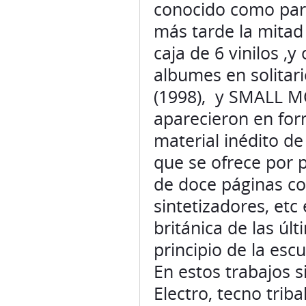
caja de 6 vinilos ,
albumes en solita
(1998), y SMALL MO
aparecieron en fo
material inédito d
que se ofrece por 
de doce páginas co
sintetizadores, etc
británica de las úl
principio de la es
En estos trabajos
Electro, tecno tri
Following on from h
Carter compiles som