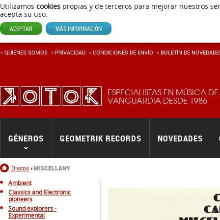
Utilizamos
cookies
propias y de terceros para mejorar nuestros ser
acepta su uso.
QUIÉNES SOMOS
PRIVACIDAD
CONDICIONES DE ENVÍ­O
BOLETÍN DE NOVEDADE
ACEPTAR
MÁS INFORMACIÓN
ESPECIALISTAS EN MÚSICA DE
VANGUARDIA DESDE 1986
GÉNEROS
GEOMETRIK RECORDS
NOVEDADES
Inicio
Discos
MISCELLANY
Ambient
Classics and Electronic
pioneers
Sound explorers -
Experimental
Industrial - Noise
New electronica - Avant
Techno
Kosmische musik - Krautrock