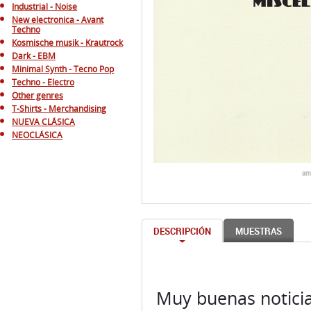
Dark - EBM
Minimal Synth - Tecno Pop
Techno - Electro
Other genres
T-Shirts - Merchandising
NUEVA CLÁSICA
NEOCLÁSICA
am
DESCRIPCIÓN
MUESTRAS
Muy buenas noticia
conocido como part
más tarde la mitad