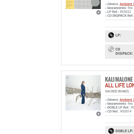
Género:
Ambient
lanzamiento
: feb.
LP Ref.:
R55022
CD DIGIPACK Ref.
LP:
CD
DIGIPACK:
KALI MALONE
ALL LIFE LO
SACRED BONES
Género:
Ambient
lanzamiento
: feb.
DOBLE LP Ref.:
R
CD Ref.:
R55014
DOBLE LP: