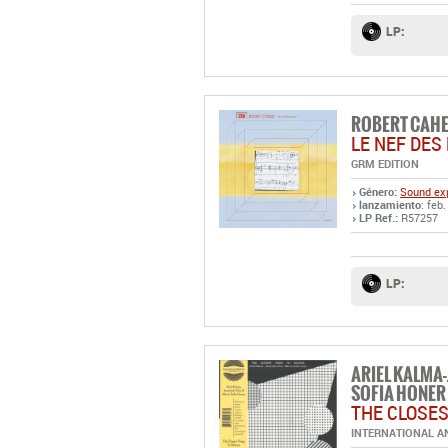
LP:
ROBERT CAH
LE NEF DES
GRM EDITION
Género:
Sound exp
lanzamiento
: feb.
LP Ref.:
R57257
LP:
ARIEL KALMA
SOFIA HONER
THE CLOSES
INTERNATIONAL 