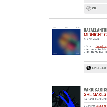
CD:
RAFAEL ANTO
MIDNIGHT 
BLACK KNOLL
Género:
Sound exp
lanzamiento
: feb.
LP LTD.ED. Ref.:
R
LP LTD.ED.
VARIOS ARTI
SHE MAKES
LA CASA ENCENDI
Género:
Sound exp