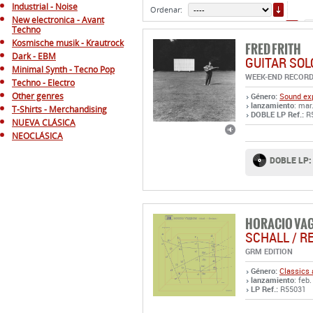
ORDE
Industrial - Noise
Ordenar:
New electronica - Avant
6
Techno
Kosmische musik - Krautrock
FRED FRITH
Dark - EBM
GUITAR SOLO
Minimal Synth - Tecno Pop
WEEK-END RECOR
Techno - Electro
Other genres
Género:
Sound exp
lanzamiento
: mar
T-Shirts - Merchandising
DOBLE LP Ref.:
R
NUEVA CLÁSICA
NEOCLÁSICA
DOBLE LP:
HORACIO VA
SCHALL / R
GRM EDITION
Género:
Classics 
lanzamiento
: feb.
LP Ref.:
R55031