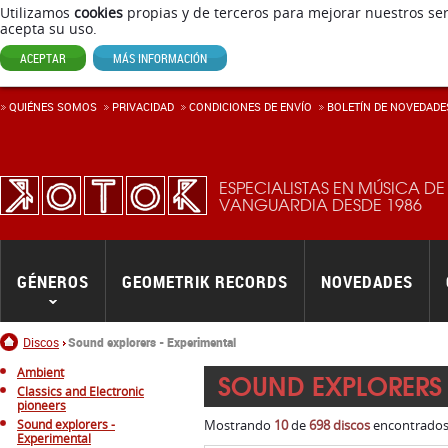
Utilizamos
cookies
propias y de terceros para mejorar nuestros ser
acepta su uso.
ACEPTAR
MÁS INFORMACIÓN
QUIÉNES SOMOS
PRIVACIDAD
CONDICIONES DE ENVÍ­O
BOLETÍN DE NOVEDADE
ESPECIALISTAS EN MÚSICA DE
VANGUARDIA DESDE 1986
GÉNEROS
GEOMETRIK RECORDS
NOVEDADES
Inicio
Discos
Sound explorers - Experimental
Ambient
SOUND EXPLORERS 
Classics and Electronic
pioneers
Sound explorers -
Mostrando
10
de
698 discos
encontrados.
Experimental