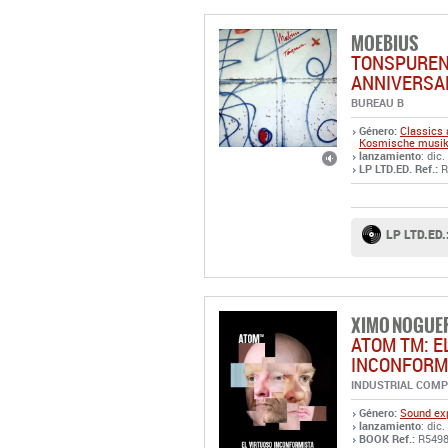
MOEBIUS
TONSPUREN
ANNIVERSAR
BUREAU B
Género:
Classics 
Kosmische musik 
lanzamiento
: dic
LP LTD.ED. Ref.:
R
LP LTD.ED.
XIMO NOGUE
ATOM TM: E
INCONFORM
INDUSTRIAL COM
Género:
Sound exp
lanzamiento
: dic.
BOOK Ref.:
R549