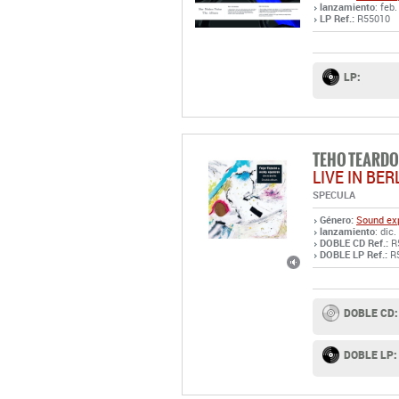
lanzamiento
: feb.
LP Ref.:
R55010
LP:
TEHO TEARDO
LIVE IN BER
SPECULA
Género:
Sound exp
lanzamiento
: dic
DOBLE CD Ref.:
R
DOBLE LP Ref.:
R
DOBLE CD:
DOBLE LP: