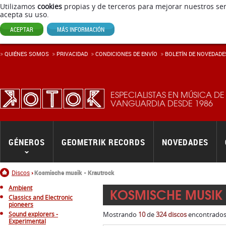
Utilizamos
cookies
propias y de terceros para mejorar nuestros ser
acepta su uso.
ACEPTAR
MÁS INFORMACIÓN
QUIÉNES SOMOS
PRIVACIDAD
CONDICIONES DE ENVÍ­O
BOLETÍN DE NOVEDADE
ESPECIALISTAS EN MÚSICA DE
VANGUARDIA DESDE 1986
GÉNEROS
GEOMETRIK RECORDS
NOVEDADES
Inicio
Discos
Kosmische musik - Krautrock
Ambient
KOSMISCHE MUSIK
Classics and Electronic
pioneers
Sound explorers -
Mostrando
10
de
324 discos
encontrados.
Experimental