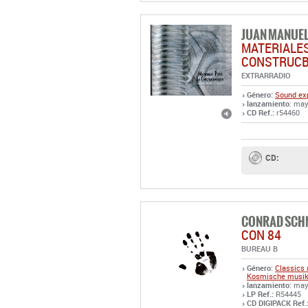
JUAN MANUEL
MATERIALES
CONSTRUCB
EXTRARRADIO
Género:
Sound exp
lanzamiento
: may
CD Ref.:
r54460
CD:
CONRAD SCH
CON 84
BUREAU B
Género:
Classics 
Kosmische musik 
lanzamiento
: may
LP Ref.:
R54445
CD DIGIPACK Ref.