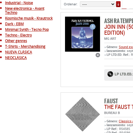
ORDE
Industrial - Noise
Ordenar:
New electronica - Avant
4
Techno
Kosmische musik - Krautrock
ASH RA TEMP
Dark - EBM
JOIN INN (
Minimal Synth - Tecno Pop
EDITION)
Techno - Electro
MG ART
Other genres
T-Shirts - Merchandising
Género:
Sound exp
lanzamiento
: sep
NUEVA CLÁSICA
LP LTD.ED. Ref.:
R
NEOCLÁSICA
LP LTD.ED.
FAUST
THE FAUST 
BUREAU B
Género:
Classics 
lanzamiento
: sep
LP Ref.:
R54585
CD Ref.:
R54586