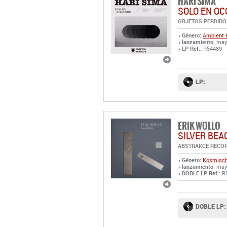
HARI SIMA
SOLO EN OC
OBJETOS PERDIDO
Género:
Ambient
lanzamiento
: may
LP Ref.:
R54489
LP:
ERIK WOLLO
SILVER BEA
ABSTRAKCE RECO
Género:
Kosmisch
lanzamiento
: may
DOBLE LP Ref.:
R
DOBLE LP: