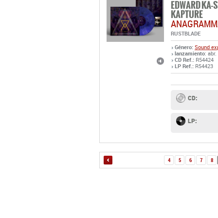
EDWARD KA-S
KAPTURE
ANAGRAMM
RUSTBLADE
Género:
Sound exp
lanzamiento
: abr
CD Ref.:
R54424
LP Ref.:
R54423
CD:
LP:
4
5
6
7
8