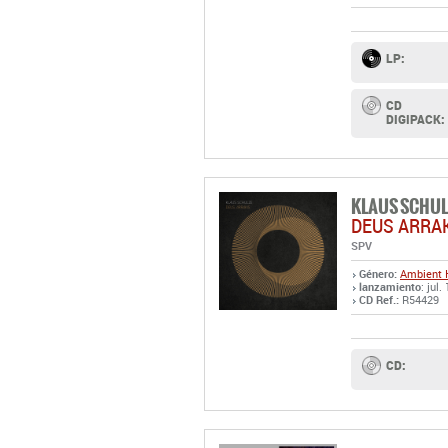
LP:
CD
DIGIPACK:
KLAUS SCHUL
DEUS ARRA
SPV
Género:
Ambient
lanzamiento
: jul.
CD Ref.:
R54429
CD: