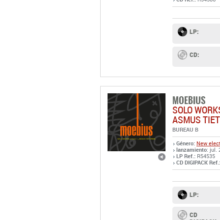
LP:
CD:
MOEBIUS
SOLO WORKS
ASMUS TIE
BUREAU B
Género:
New elect
lanzamiento
: jul.
LP Ref.:
R54535
CD DIGIPACK Ref.
LP:
CD