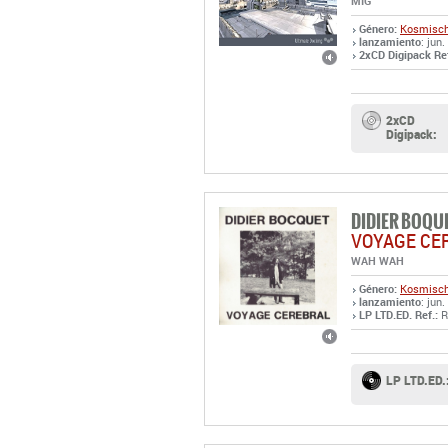
MIG
Género:
Kosmisch
lanzamiento
: jun
2xCD Digipack Ref
2xCD
Digipack:
DIDIER BOQU
VOYAGE CE
WAH WAH
Género:
Kosmisch
lanzamiento
: jun
LP LTD.ED. Ref.:
R
LP LTD.ED.