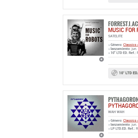
FORREST J.A
MUSIC FOR
SATELITE
Género:
Classics 
lanzamiento
: jun.
10" LTD ED. Ref.:
R
10" LTD ED.
PYTHAGORO
PYTHAGOR
WAH WAH
Género:
Classics 
lanzamiento
: jun.
LP LTD.ED. Ref.:
R