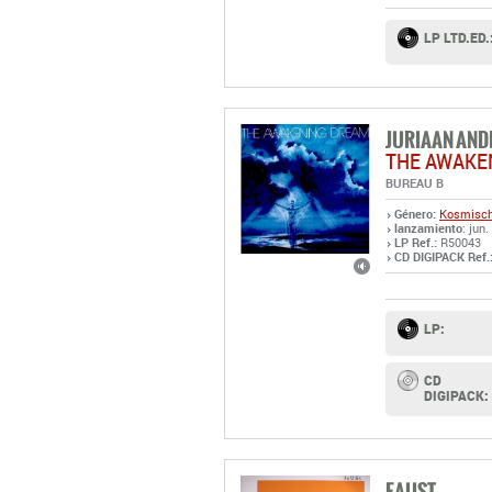
LP LTD.ED.
JURIAAN AND
THE AWAKE
BUREAU B
Género:
Kosmisch
lanzamiento
: jun
LP Ref.:
R50043
CD DIGIPACK Ref.
LP:
CD
DIGIPACK:
FAUST