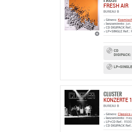
FRESH AIR
BUREAU B
Género:
Kosmisch
lanzamiento
: jun.
CD DIGIPACK Ref.
LP+SINGLE Ref.:
R
CD
DIGIPACK:
LP+SINGLE
CLUSTER
KONZERTE 1
BUREAU B
Género:
Classics 
lanzamiento
: may
LP+CD Ref.:
R500
CD DIGIPACK Ref.