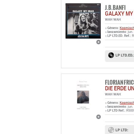
J.B.BANFI
GALAXY MY
WAH WAH
Género:
Kosmisch
lanzamiento
: jun
LP LTD.ED. Ref.:
R
LP LTD.ED.
FLORIAN FRI
DIE ERDE UN
WAH WAH
Género:
Kosmisch
lanzamiento
: jun
LP LTD Ref.:
R500
LP LTD: