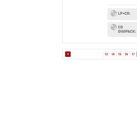
LP+CD:
CD
DIGIPACK:
13
14
15
16
17