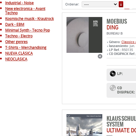
ORDE
Industrial - Noise
Ordenar:
New electronica - Avant
1
Techno
Kosmische musik - Krautrock
MOEBIUS
Dark - EBM
DING
Minimal Synth - Tecno Pop
BUREAU B
Techno - Electro
Other genres
Género:
Classics 
lanzamiento
: jun.
T-Shirts - Merchandising
LP Ref.:
R50135
NUEVA CLÁSICA
CD DIGIPACK Ref.
NEOCLÁSICA
LP:
CD
DIGIPACK:
KLAUS SCHUL
SYSTEM
ULTIMATE D