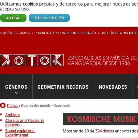
Utilizamos
cookies
propias y de terceros para mejorar nuestros ser
acepta su uso.
ACEPTAR
MÁS INFORMACIÓN
QUIÉNES SOMOS
PRIVACIDAD
CONDICIONES DE ENVÍ­O
BOLETÍN DE NOVEDADE
ESPECIALISTAS EN MÚSICA DE
VANGUARDIA DESDE 1986
GÉNEROS
GEOMETRIK RECORDS
NOVEDADES
Inicio
Discos
Kosmische musik - Krautrock
Ambient
KOSMISCHE MUSIK
Classics and Electronic
pioneers
Sound explorers -
Mostrando
10
de
324 discos
encontrados.
Experimental