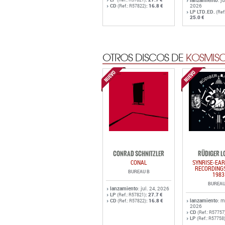
lanzamiento
: j
CD
:
16.8 €
2026
(Ref.: R57822)
LP LTD.ED.
(Ref
25.0 €
OTROS DISCOS DE
KOSMISC
CONRAD SCHNITZLER
RÜDIGER L
CONAL
SYNRISE-EAR
RECORDINGS
BUREAU B
1983
BUREAU
lanzamiento
: jul. 24, 2026
LP
:
27.7 €
(Ref.: R57821)
CD
:
16.8 €
lanzamiento
: 
(Ref.: R57822)
2026
CD
(Ref.: R57757
LP
(Ref.: R57758