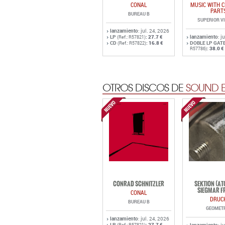
CONAL
MUSIC WITH 
PART
BUREAU B
SUPERIOR V
lanzamiento
: jul. 24, 2026
LP
:
27.7 €
lanzamiento
: j
(Ref.: R57821)
CD
:
16.8 €
DOBLE LP GAT
(Ref.: R57822)
:
38.0 €
R57786)
OTROS DISCOS DE
SOUND E
CONRAD SCHNITZLER
SEKTION (A
SIEGMAR F
CONAL
DRUC
BUREAU B
GEOMET
lanzamiento
: jul. 24, 2026
LP
:
27.7 €
(Ref.: R57821)