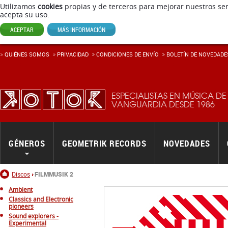
Utilizamos
cookies
propias y de terceros para mejorar nuestros ser
acepta su uso.
ACEPTAR
MÁS INFORMACIÓN
QUIÉNES SOMOS
PRIVACIDAD
CONDICIONES DE ENVÍ­O
BOLETÍN DE NOVEDADE
ESPECIALISTAS EN MÚSICA DE
VANGUARDIA DESDE 1986
GÉNEROS
GEOMETRIK RECORDS
NOVEDADES
Inicio
Discos
FILMMUSIK 2
Ambient
Classics and Electronic
pioneers
Sound explorers -
Experimental