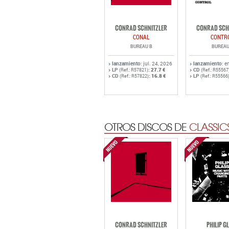
CONRAD SCHNITZLER
CONRAD SCH
CONAL
CONTR
BUREAU B
BUREAU
lanzamiento
: jul. 24, 2026
lanzamiento
: e
LP
:
27.7 €
CD
(Ref.: R57821)
(Ref.: R55567
CD
:
16.8 €
LP
(Ref.: R57822)
(Ref.: R55566
OTROS DISCOS DE
CLASSIC
CONRAD SCHNITZLER
PHILIP G