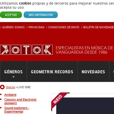
Utilizamos
cookies
propias y de terceros para mejorar nuestros ser
acepta su uso.
ACEPTAR
MÁS INFORMACIÓN
QUIÉNES SOMOS
PRIVACIDAD
CONDICIONES DE ENVÍ­O
BOLETÍN DE NOVEDADE
ESPECIALISTAS EN MÚSICA DE
VANGUARDIA DESDE 1986
GÉNEROS
GEOMETRIK RECORDS
NOVEDADES
Inicio
Discos
LIVE ONE
Ambient
Classics and Electronic
pioneers
Sound explorers -
Experimental