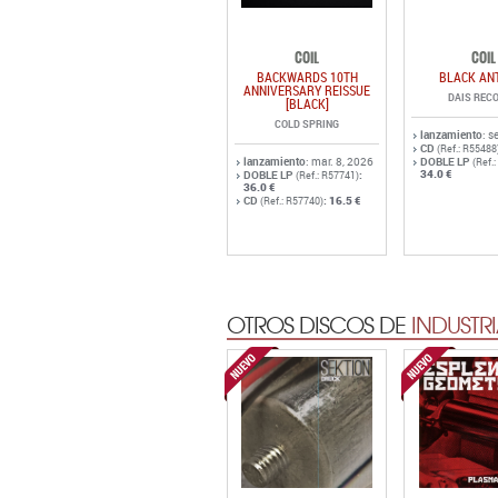
COIL
COIL
BACKWARDS 10TH
BLACK AN
ANNIVERSARY REISSUE
DAIS REC
[BLACK]
COLD SPRING
lanzamiento
: s
CD
(Ref.: R55488
lanzamiento
: mar. 8, 2026
DOBLE LP
(Ref.
34.0 €
DOBLE LP
:
(Ref.: R57741)
36.0 €
CD
:
16.5 €
(Ref.: R57740)
OTROS DISCOS DE
INDUSTRI