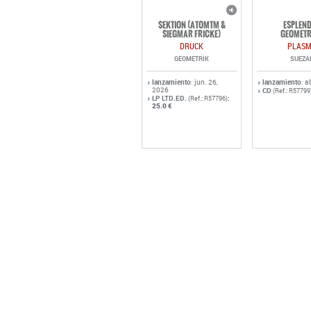
SEKTION (ATOMTM &
ESPLEN
SIEGMAR FRICKE)
GEOMETR
DRUCK
PLAS
GEOMETRIK
SUEZA
lanzamiento
: jun. 26,
lanzamiento
: a
2026
CD
(Ref.: R57799
LP LTD.ED.
:
(Ref.: R57796)
25.0 €