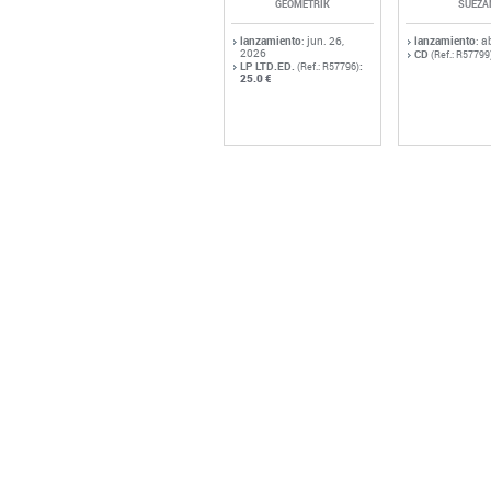
GEOMETRIK
SUEZA
lanzamiento
: jun. 26,
lanzamiento
: a
2026
CD
(Ref.: R57799
LP LTD.ED.
:
(Ref.: R57796)
25.0 €