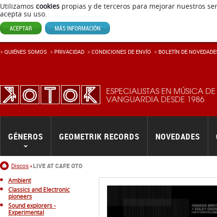
Utilizamos
cookies
propias y de terceros para mejorar nuestros ser
acepta su uso.
ACEPTAR
MÁS INFORMACIÓN
QUIÉNES SOMOS
PRIVACIDAD
CONDICIONES DE ENVÍ­O
BOLETÍN DE NOVEDADE
ESPECIALISTAS EN MÚSICA DE
VANGUARDIA DESDE 1986
GÉNEROS
GEOMETRIK RECORDS
NOVEDADES
Inicio
Discos
LIVE AT CAFE OTO
Ambient
Classics and Electronic
pioneers
Sound explorers -
Experimental