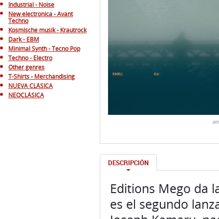
Industrial - Noise
New electronica - Avant
Techno
Kosmische musik - Krautrock
Dark - EBM
Minimal Synth - Tecno Pop
Techno - Electro
Other genres
T-Shirts - Merchandising
NUEVA CLÁSICA
NEOCLÁSICA
am
DESCRIPCIÓN
Editions Mego da la
es el segundo lan