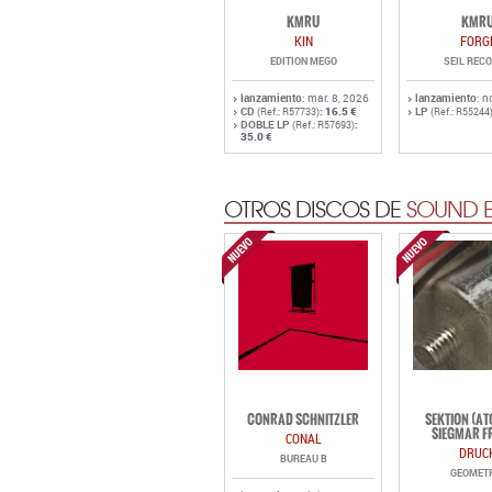
KMRU
KMR
KIN
FORG
EDITION MEGO
SEIL REC
lanzamiento
: mar. 8, 2026
lanzamiento
: n
CD
:
16.5 €
LP
(Ref.: R57733)
(Ref.: R55244
DOBLE LP
:
(Ref.: R57693)
35.0 €
OTROS DISCOS DE
SOUND E
CONRAD SCHNITZLER
SEKTION (A
SIEGMAR F
CONAL
DRUC
BUREAU B
GEOMET