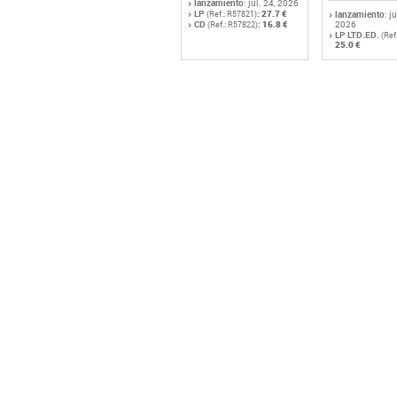
lanzamiento
: jul. 24, 2026
LP
:
27.7 €
(Ref.: R57821)
lanzamiento
: j
CD
:
16.8 €
2026
(Ref.: R57822)
LP LTD.ED.
(Ref
25.0 €