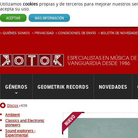
Utilizamos
cookies
propias y de terceros para mejorar nuestros ser
acepta su uso.
ACEPTAR
MÁS INFORMACIÓN
QUIÉNES SOMOS
PRIVACIDAD
CONDICIONES DE ENVÍ­O
BOLETÍN DE NOVEDADE
ESPECIALISTAS EN MÚSICA DE
VANGUARDIA DESDE 1986
GÉNEROS
GEOMETRIK RECORDS
NOVEDADES
Inicio
Discos
KIN
Ambient
Classics and Electronic
pioneers
Sound explorers -
Experimental