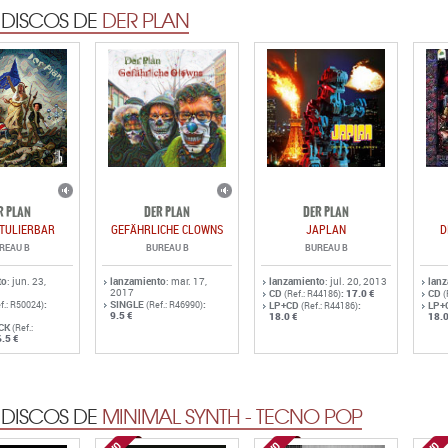
 DISCOS DE
DER PLAN
R PLAN
DER PLAN
DER PLAN
TULIERBAR
GEFÄHRLICHE CLOWNS
JAPLAN
D
REAU B
BUREAU B
BUREAU B
to
: jun. 23,
lanzamiento
: mar. 17,
lanzamiento
: jul. 20, 2013
lan
2017
CD
:
17.0 €
CD
(Ref.: R44186)
(
:
SINGLE
:
f.: R50024)
(Ref.: R46990)
LP+CD
:
LP+
(Ref.: R44186)
9.5 €
18.0 €
18.0
CK
(Ref.:
.5 €
 DISCOS DE
MINIMAL SYNTH - TECNO POP