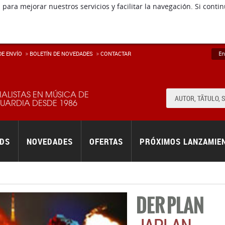
 para mejorar nuestros servicios y facilitar la navegación. Si co
E ENVÍ­O
BOLETÍN DE NOVEDADES
CONTACTAR
En
IALISTAS EN MÚSICA DE
ARDIA DESDE 1986
RDS
NOVEDADES
OFERTAS
PRÓXIMOS LANZAMIE
DER PLAN