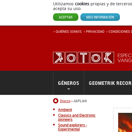
Utilizamos
cookies
propias y de terceros
acepta su uso.
ACEPTAR
MÁS INFORMACIÓN
QUIÉNES SOMOS
PRIVACIDAD
CONDICIONES D
ESPEC
VANGU
GÉNEROS
GEOMETRIK RECO
Inicio
Discos
JAPLAN
Ambient
Classics and Electronic
pioneers
Sound explorers -
Experimental