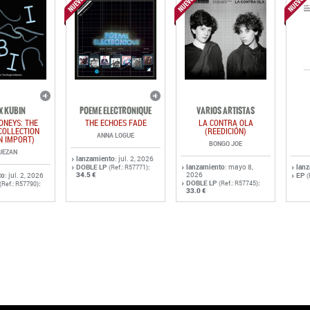
IX KUBIN
POEME ELECTRONIQUE
VARIOS ARTISTAS
ONEYS: THE
THE ECHOES FADE
LA CONTRA OLA
COLLECTION
(REEDICIÓN)
ANNA LOGUE
N IMPORT)
BONGO JOE
UEZAN
lanzamiento
: jul. 2, 2026
DOBLE LP
:
lanzamiento
: mayo 8,
lan
(Ref.: R57771)
34.5 €
2026
to
: jul. 2, 2026
EP
(
DOBLE LP
:
:
(Ref.: R57745)
(Ref.: R57790)
33.0 €