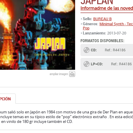
JAPLAN
Informadme de las nove
Sello:
BUREAU B
Géneros:
Minimal Synth - Te
Pop
Lanzamiento:
2013-07-20
FORMATOS DISPONIBLES:
CD:
Ref.: R44186
LP+CD:
Ref.: R44186
ampliar imagen
PCIÓN
bum salió solo en Japón en 1984 con motivo de una gira de Der Plan en aqu
 Incluye temas en su típico estilo de “pop” electrónico extraño . En esta edic
 en vinilo de 180 gr incluye también el CD.