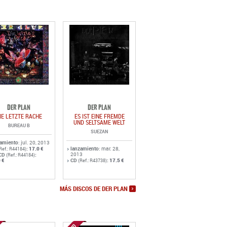
DER PLAN
DER PLAN
IE LETZTE RACHE
ES IST EINE FREMDE
UND SELTSAME WELT
BUREAU B
SUEZAN
zamiento
: jul. 20, 2013
:
17.0 €
lanzamiento
: mar. 28,
Ref.: R44184)
2013
CD
:
(Ref.: R44184)
 €
CD
:
17.5 €
(Ref.: R43738)
MÁS DISCOS DE DER PLAN