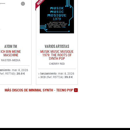
ATOM TM
VARIOS ARTISTAS
ICH BIN MEINE
MUSIK MUSIC MUSIQUE
MASCHINE
1979: THE ROOTS OF
SYNTH POP
RASTER-MEDIA
CHERRY RED
zamiento
: mar. 8, 2026
:
20.0 €
lanzamiento
: mar. 8, 2026
Ref.: R57743)
3CD
:
39.0 €
(Ref.: R57724)
MÁS DISCOS DE MINIMAL SYNTH - TECNO POP