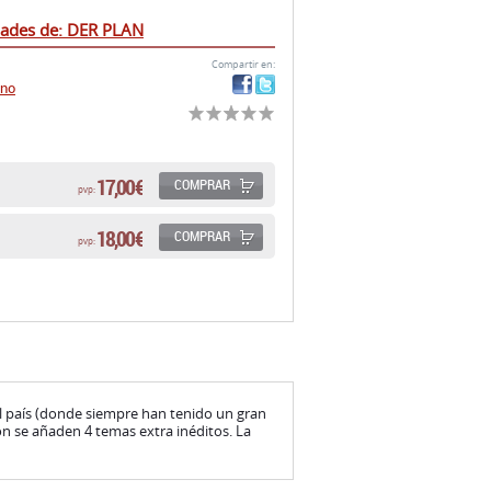
dades de: DER PLAN
Compartir en:
cno
17,00 €
COMPRAR
pvp:
18,00 €
COMPRAR
pvp:
el país (donde siempre han tenido un gran
ión se añaden 4 temas extra inéditos. La