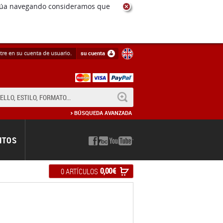
ntinúa navegando consideramos que
tre en su cuenta de usuario.
su cuenta
BUSCAR
BÚSQUEDA AVANZADA
NTOS
0,00 €
0 ARTÍCULOS