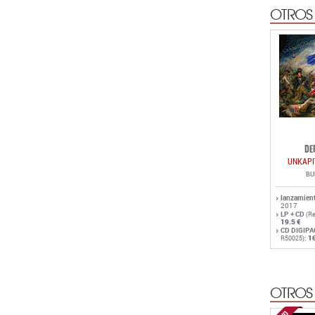
OTROS
DE
UNKAPI
BU
lanzamien
2017
LP + CD
(Re
19.5 €
CD DIGIPA
:
16
R50025)
OTROS