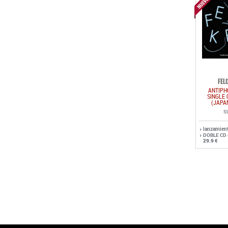
FEL
ANTIPH
SINGLE 
(JAPA
S
lanzamien
DOBLE CD
29.9 €