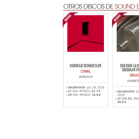
OTROS DISCOS DE
SOUND E
CONRAD SCHNITZLER
SEKTION (A
SIEGMAR F
CONAL
DRUC
BUREAU B
GEOMET
lanzamiento
: jul. 24, 2026
LP
:
27.7 €
(Ref.: R57821)
lanzamiento
: j
CD
:
16.8 €
2026
(Ref.: R57822)
LP LTD.ED.
(Ref
25.0 €