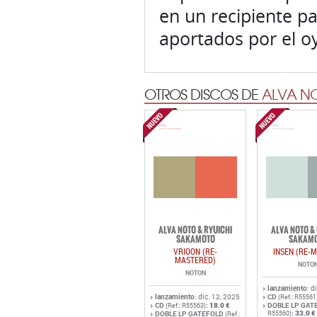
en un recipiente p
aportados por el o
OTROS DISCOS DE
ALVA NO
ALVA NOTO & RYUICHI
ALVA NOTO &
SAKAMOTO
SAKAM
VRIOON (RE-
INSEN (RE-
MASTERED)
NOTO
NOTON
lanzamiento
: d
lanzamiento
: dic. 12, 2025
CD
(Ref.: R55561
CD
:
18.0 €
DOBLE LP GAT
(Ref.: R55563)
:
33.0 €
DOBLE LP GATEFOLD
R55560)
(Ref.: