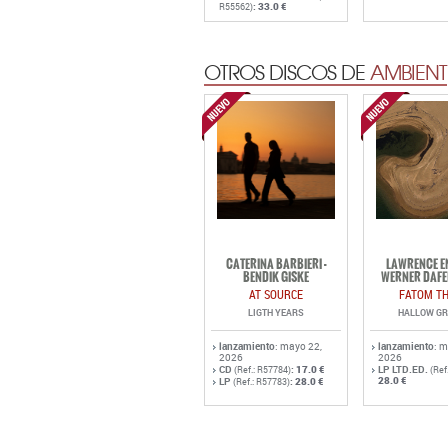
:
33.0 €
R55562)
OTROS DISCOS DE
AMBIENT
CATERINA BARBIERI -
LAWRENCE EN
BENDIK GISKE
WERNER DAFE
AT SOURCE
FATOM TH
LIGTH YEARS
HALLOW G
lanzamiento
: mayo 22,
lanzamiento
: 
2026
2026
CD
:
17.0 €
LP LTD.ED.
(Ref.: R57784)
(Ref
28.0 €
LP
:
28.0 €
(Ref.: R57783)