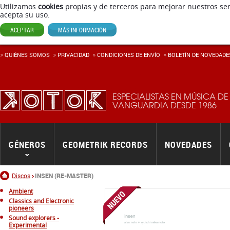
Utilizamos
cookies
propias y de terceros para mejorar nuestros ser
acepta su uso.
ACEPTAR
MÁS INFORMACIÓN
QUIÉNES SOMOS
PRIVACIDAD
CONDICIONES DE ENVÍ­O
BOLETÍN DE NOVEDADE
ESPECIALISTAS EN MÚSICA DE
VANGUARDIA DESDE 1986
GÉNEROS
GEOMETRIK RECORDS
NOVEDADES
Inicio
Discos
INSEN (RE-MASTER)
Ambient
Classics and Electronic
pioneers
Sound explorers -
Experimental