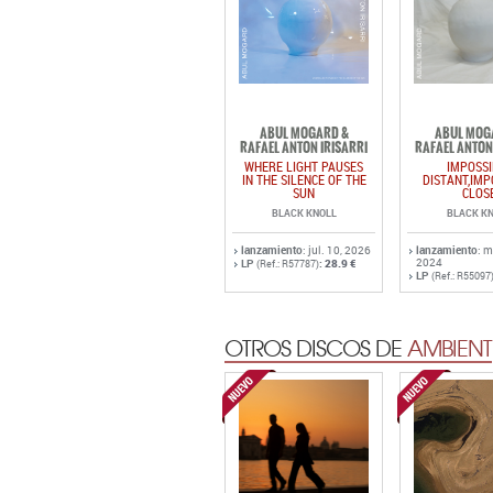
ABUL MOGARD &
ABUL MOG
RAFAEL ANTON IRISARRI
RAFAEL ANTON
WHERE LIGHT PAUSES
IMPOSSI
IN THE SILENCE OF THE
DISTANT,IMP
SUN
CLOS
BLACK KNOLL
BLACK K
lanzamiento
: jul. 10, 2026
lanzamiento
: 
2024
LP
:
28.9 €
(Ref.: R57787)
LP
(Ref.: R55097
OTROS DISCOS DE
AMBIENT