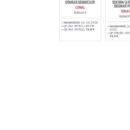
CONRAD SCHNITZLER
SEKTION (A
SIEGMAR F
CONAL
DRUC
BUREAU B
GEOMET
lanzamiento
: jul. 24, 2026
LP
:
27.7 €
(Ref.: R57821)
lanzamiento
: j
CD
:
16.8 €
2026
(Ref.: R57822)
LP LTD.ED.
(Ref
25.0 €