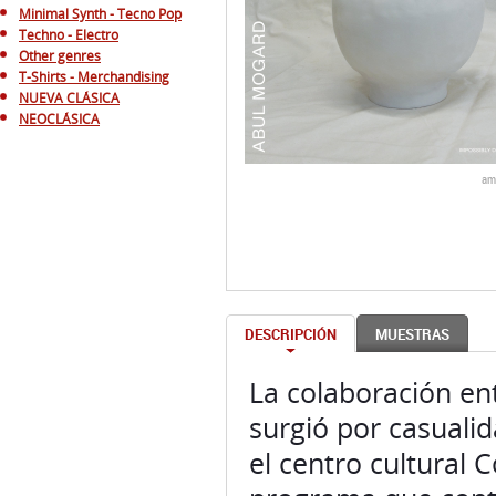
Minimal Synth - Tecno Pop
Techno - Electro
Other genres
T-Shirts - Merchandising
NUEVA CLÁSICA
NEOCLÁSICA
am
DESCRIPCIÓN
MUESTRAS
La colaboración ent
surgió por casualid
el centro cultural