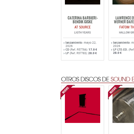
CATERINA BARBIERI -
LAWRENCE EN
BENDIK GISKE
WERNER DAFE
AT SOURCE
FATOM TH
LIGTH YEARS
HALLOW G
lanzamiento
: mayo 22,
lanzamiento
: 
2026
2026
CD
:
17.0 €
LP LTD.ED.
(Ref.: R57784)
(Ref
28.0 €
LP
:
28.0 €
(Ref.: R57783)
OTROS DISCOS DE
SOUND E