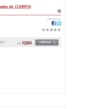
dades de: CUERPOS
Compartir en:
10,00 €
COMPRAR
3537
pvp: