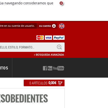
ntinúa navegando consideramos que
tre en su cuenta de usuario.
su cuenta
BUSCAR
BÚSQUEDA AVANZADA
NTOS
0,00 €
0 ARTÍCULOS
ESOBEDIENTES