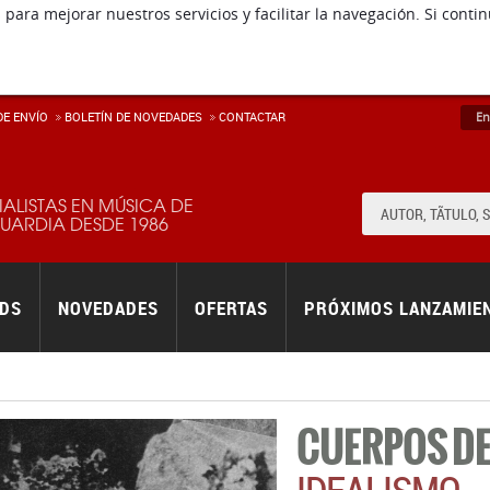
 para mejorar nuestros servicios y facilitar la navegación. Si co
E ENVÍ­O
BOLETÍN DE NOVEDADES
CONTACTAR
En
IALISTAS EN MÚSICA DE
ARDIA DESDE 1986
RDS
NOVEDADES
OFERTAS
PRÓXIMOS LANZAMIE
CUERPOS D