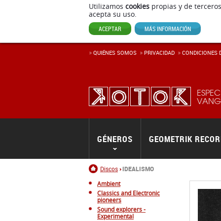
Utilizamos
cookies
propias y de terceros
acepta su uso.
ACEPTAR
MÁS INFORMACIÓN
QUIÉNES SOMOS
PRIVACIDAD
CONDICIONES D
ESPEC
VANGU
GÉNEROS
GEOMETRIK RECO
Inicio
Discos
IDEALISMO
Ambient
Classics and Electronic
pioneers
Sound explorers -
Experimental