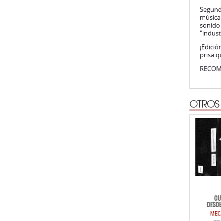
Segund
música
sonido 
"indust
¡Edició
prisa q
RECO
OTROS
CU
DESOB
MEC