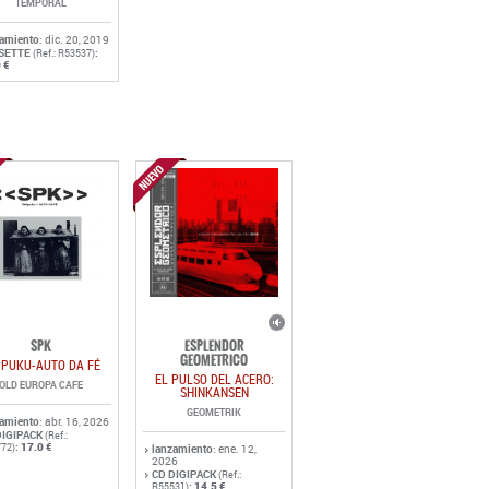
TEMPORAL
zamiento
: dic. 20, 2019
SETTE
:
(Ref.: R53537)
 €
SPK
ESPLENDOR
GEOMETRICO
PPUKU-AUTO DA FÉ
EL PULSO DEL ACERO:
OLD EUROPA CAFE
SHINKANSEN
GEOMETRIK
zamiento
: abr. 16, 2026
DIGIPACK
(Ref.:
:
17.0 €
72)
lanzamiento
: ene. 12,
2026
CD DIGIPACK
(Ref.:
:
14.5 €
R55531)