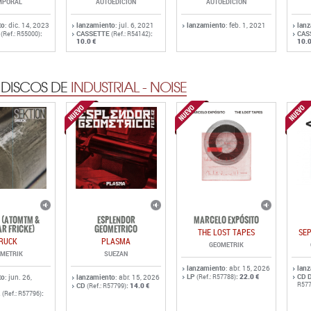
MPORAL
AUTOEDICION
AUTOEDICION
to
: dic. 14, 2023
lanzamiento
: jul. 6, 2021
lanzamiento
: feb. 1, 2021
lan
:
CASSETTE
:
CAS
(Ref.: R55000)
(Ref.: R54142)
10.0 €
10.0
 DISCOS DE
INDUSTRIAL - NOISE
 (ATOMTM &
ESPLENDOR
MARCELO EXPÓSITO
R FRICKE)
GEOMETRICO
THE LOST TAPES
SE
RUCK
PLASMA
GEOMETRIK
METRIK
SUEZAN
lanzamiento
: abr. 15, 2026
lan
LP
:
22.0 €
CD 
to
: jun. 26,
lanzamiento
: abr. 15, 2026
(Ref.: R57788)
R577
CD
:
14.0 €
(Ref.: R57799)
.
:
(Ref.: R57796)