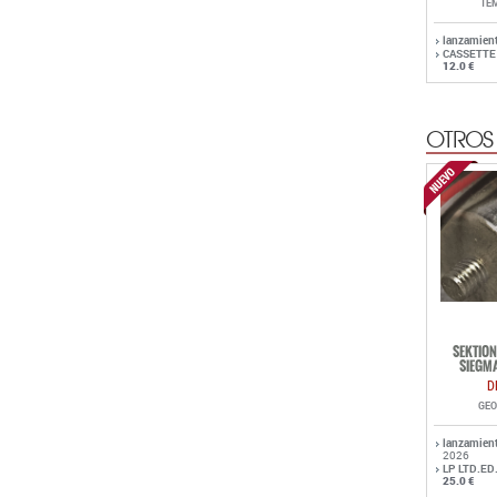
TE
lanzamien
CASSETTE
12.0 €
OTROS
SEKTION
SIEGMA
D
GEO
lanzamien
2026
LP LTD.ED
25.0 €