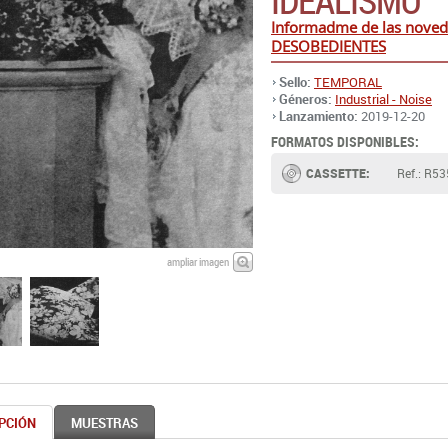
IDEALISMO
Informadme de las nove
DESOBEDIENTES
Sello:
TEMPORAL
Géneros:
Industrial - Noise
Lanzamiento:
2019-12-20
FORMATOS DISPONIBLES:
CASSETTE:
Ref.: R5
ampliar imagen
PCIÓN
MUESTRAS