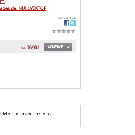
E
dades de: NULLVEKTOR
Compartir en:
16,90 €
COMPRAR
pvp:
l del mejor basado en rítmos