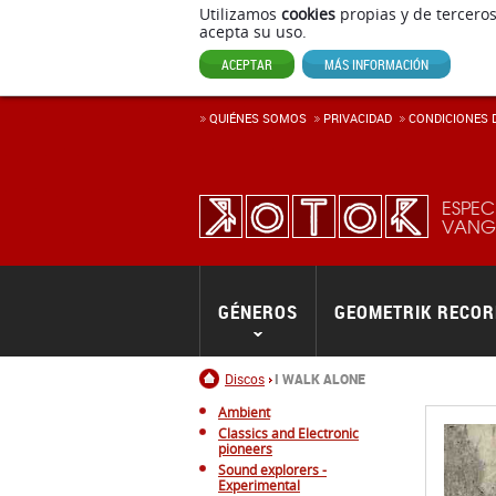
Utilizamos
cookies
propias y de terceros
acepta su uso.
ACEPTAR
MÁS INFORMACIÓN
QUIÉNES SOMOS
PRIVACIDAD
CONDICIONES D
ESPEC
VANGU
GÉNEROS
GEOMETRIK RECO
Inicio
Discos
I WALK ALONE
Ambient
Classics and Electronic
pioneers
Sound explorers -
Experimental