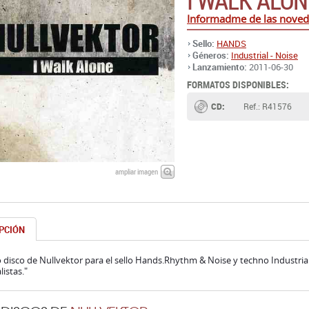
I WALK ALON
Informadme de las nove
Sello:
HANDS
Géneros:
Industrial - Noise
Lanzamiento:
2011-06-30
FORMATOS DISPONIBLES:
CD:
Ref.: R41576
ampliar imagen
PCIÓN
disco de Nullvektor para el sello Hands.Rhythm & Noise y techno Industria
istas."