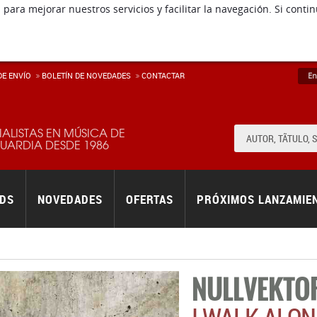
 para mejorar nuestros servicios y facilitar la navegación. Si co
E ENVÍ­O
BOLETÍN DE NOVEDADES
CONTACTAR
En
IALISTAS EN MÚSICA DE
ARDIA DESDE 1986
RDS
NOVEDADES
OFERTAS
PRÓXIMOS LANZAMIE
NULLVEKTO