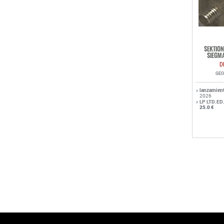
SEKTION
SIEGMA
D
GEO
lanzamien
2026
LP LTD.ED
25.0 €