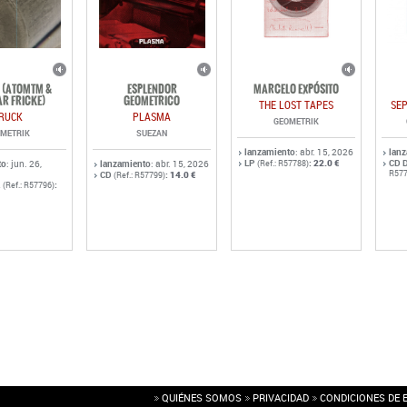
 (ATOMTM &
ESPLENDOR
MARCELO EXPÓSITO
R FRICKE)
GEOMETRICO
THE LOST TAPES
SE
RUCK
PLASMA
GEOMETRIK
METRIK
SUEZAN
lanzamiento
: abr. 15, 2026
lan
LP
:
22.0 €
CD 
to
: jun. 26,
lanzamiento
: abr. 15, 2026
(Ref.: R57788)
R577
CD
:
14.0 €
(Ref.: R57799)
.
:
(Ref.: R57796)
QUIÉNES SOMOS
PRIVACIDAD
CONDICIONES DE 