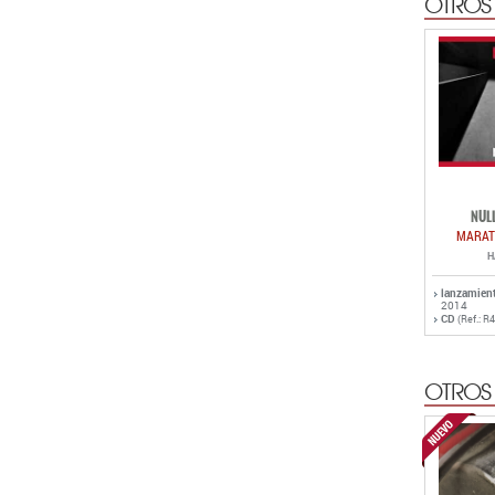
OTROS
NUL
MARA
H
lanzamien
2014
CD
(Ref.: R
OTROS