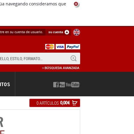
ntinúa navegando consideramos que
tre en su cuenta de usuario.
su cuenta
BUSCAR
BÚSQUEDA AVANZADA
NTOS
0,00 €
0 ARTÍCULOS
R