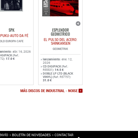
SPK
ESPLENDOR
GEOMETRICO
PPUKU-AUTO DA FÉ
EL PULSO DEL ACERO:
OLD EUROPA CAFE
SHINKANSEN
GEOMETRIK
zamiento
: abr. 16, 2026
DIGIPACK
(Ref.:
:
17.0 €
72)
lanzamiento
: ene. 12,
2026
CD DIGIPACK
(Ref.:
:
14.5 €
R55531)
DOBLE LP LTD (BLACK
VINYL)
:
(Ref.: R57757)
31.0 €
MÁS DISCOS DE INDUSTRIAL - NOISE
ENVÍO
BOLETÍN DE NOVEDADES
CONTACTAR