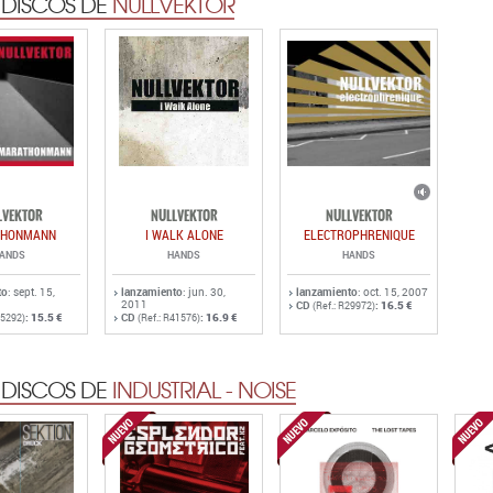
 DISCOS DE
NULLVEKTOR
LVEKTOR
NULLVEKTOR
NULLVEKTOR
THONMANN
I WALK ALONE
ELECTROPHRENIQUE
ANDS
HANDS
HANDS
to
: sept. 15,
lanzamiento
: jun. 30,
lanzamiento
: oct. 15, 2007
2011
CD
:
16.5 €
(Ref.: R29972)
:
15.5 €
CD
:
16.9 €
45292)
(Ref.: R41576)
 DISCOS DE
INDUSTRIAL - NOISE