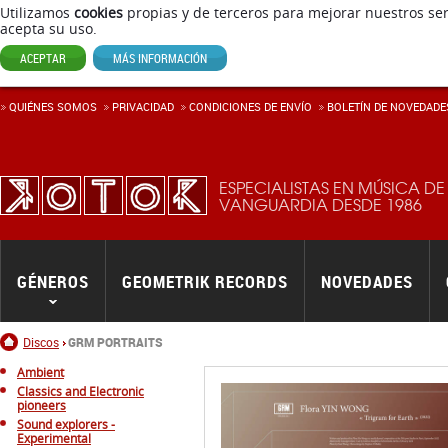
Utilizamos
cookies
propias y de terceros para mejorar nuestros ser
acepta su uso.
ACEPTAR
MÁS INFORMACIÓN
QUIÉNES SOMOS
PRIVACIDAD
CONDICIONES DE ENVÍ­O
BOLETÍN DE NOVEDADE
ESPECIALISTAS EN MÚSICA DE
VANGUARDIA DESDE 1986
GÉNEROS
GEOMETRIK RECORDS
NOVEDADES
Inicio
Discos
GRM PORTRAITS
Ambient
Classics and Electronic
pioneers
Sound explorers -
Experimental