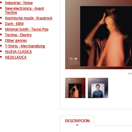
Industrial - Noise
New electronica - Avant
Techno
Kosmische musik - Krautrock
Dark - EBM
Minimal Synth - Tecno Pop
Techno - Electro
Other genres
T-Shirts - Merchandising
NUEVA CLÁSICA
NEOCLÁSICA
am
DESCRIPCIÓN