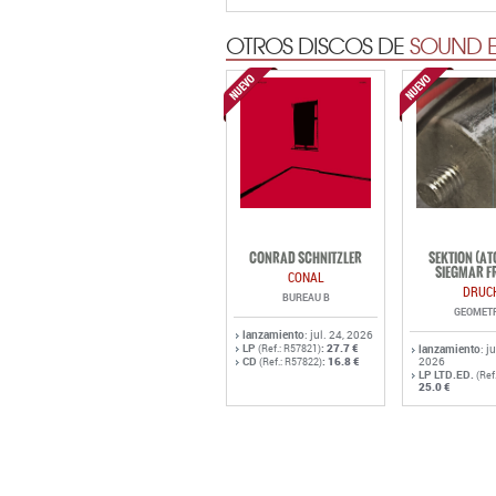
OTROS DISCOS DE
SOUND E
CONRAD SCHNITZLER
SEKTION (A
SIEGMAR F
CONAL
DRUC
BUREAU B
GEOMET
lanzamiento
: jul. 24, 2026
LP
:
27.7 €
(Ref.: R57821)
lanzamiento
: j
CD
:
16.8 €
2026
(Ref.: R57822)
LP LTD.ED.
(Ref
25.0 €