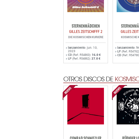
STERNENMÄDCHEN
STERNENMÄ
GILLES ZEITSCHIFFF 2
GILLES ZEI
DIE KOSMISCHEN KURIERE
KOSMISCHE 
lanzamiento
: jun. 10,
lanzamiento
: f
2023
LP
(Ref.: R54762
CD
:
16.0 €
(Ref.: R54863)
CD
(Ref.: R54766
LP
:
27.0 €
(Ref.: R54862)
OTROS DISCOS DE
KOSMISC
CONRAD SCHNITZLER
RÜDIGER L