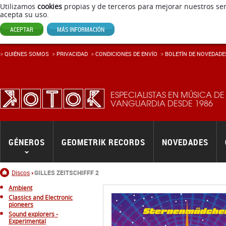
Utilizamos
cookies
propias y de terceros para mejorar nuestros ser
acepta su uso.
ACEPTAR
MÁS INFORMACIÓN
QUIÉNES SOMOS
PRIVACIDAD
CONDICIONES DE ENVÍ­O
BOLETÍN DE NOVEDADE
ESPECIALISTAS EN MÚSICA DE
VANGUARDIA DESDE 1986
GÉNEROS
GEOMETRIK RECORDS
NOVEDADES
Inicio
Discos
GILLES ZEITSCHIFFF 2
Ambient
Classics and Electronic
pioneers
Sound explorers -
Experimental