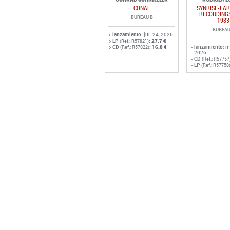
CONAL
SYNRISE-EAR
RECORDINGS
BUREAU B
1983
BUREAU
lanzamiento
: jul. 24, 2026
LP
:
27.7 €
(Ref.: R57821)
CD
:
16.8 €
lanzamiento
: 
(Ref.: R57822)
2026
CD
(Ref.: R57757
LP
(Ref.: R57758