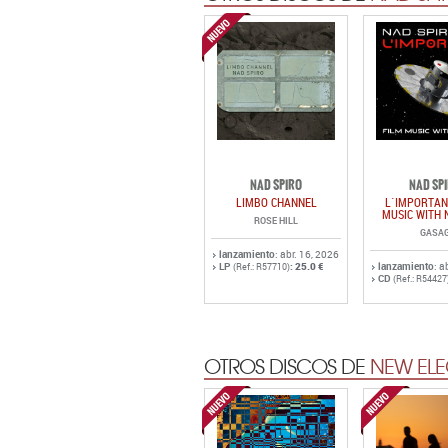
NAD SPIRO
NAD SP
LIMBO CHANNEL
L´IMPORTAN
MUSIC WITH 
ROSE HILL
GASA
lanzamiento
: abr. 16, 2026
LP
:
25.0 €
lanzamiento
: a
(Ref.: R57710)
CD
(Ref.: R54427
OTROS DISCOS DE
NEW ELE