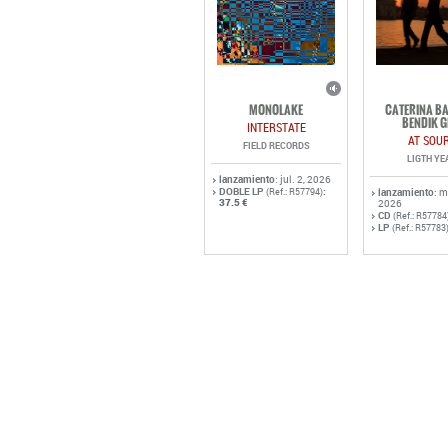
MONOLAKE
CATERINA BA
BENDIK G
INTERSTATE
AT SOU
FIELD RECORDS
LIGTH YE
lanzamiento
: jul. 2, 2026
DOBLE LP
:
(Ref.: R57794)
lanzamiento
: 
37.5 €
2026
CD
(Ref.: R57784
LP
(Ref.: R57783