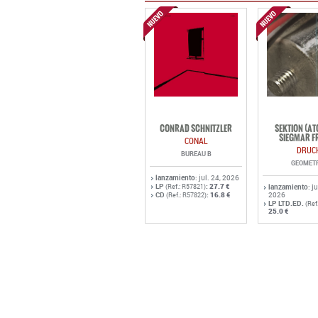
CONRAD SCHNITZLER
SEKTION (A
SIEGMAR F
CONAL
DRUC
BUREAU B
GEOMET
lanzamiento
: jul. 24, 2026
LP
:
27.7 €
(Ref.: R57821)
lanzamiento
: j
CD
:
16.8 €
2026
(Ref.: R57822)
LP LTD.ED.
(Ref
25.0 €