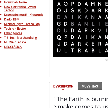
Minimal Synth - Tecno Pop
Techno - Electro
Other genres
T-Shirts - Merchandising
NUEVA CLÁSICA
NEOCLÁSICA
am
DESCRIPCIÓN
MUESTRAS
"The Earth is burni
Smoke comes to us
accelerating the sp
to feel and respond