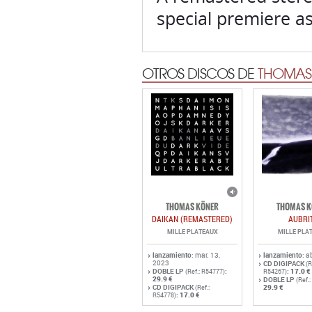
OTROS DISCOS DE
THOMAS
THOMAS KÖNER
THOMAS K
DAIKAN (REMASTERED)
AUBRI
MILLE PLATEAUX
MILLE PLA
lanzamiento
: mar. 13,
lanzamiento
: a
2023
CD DIGIPACK
(R
DOBLE LP
:
:
17.0 €
(Ref.: R54777)
R54267)
29.9 €
DOBLE LP
(Ref.
CD DIGIPACK
29.9 €
(Ref.:
:
17.0 €
R54778)
OTROS DISCOS DE
AMBIENT