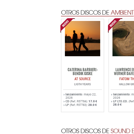
CATERINA BARBIERI -
LAWRENCE EN
BENDIK GISKE
WERNER DAFE
AT SOURCE
FATOM TH
LIGTH YEARS
HALLOW G
lanzamiento
: mayo 22,
lanzamiento
: 
2026
2026
CD
:
17.0 €
LP LTD.ED.
(Ref.: R57784)
(Ref
28.0 €
LP
:
28.0 €
(Ref.: R57783)
OTROS DISCOS DE
SOUND E