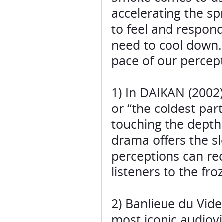
need to cool down.
pace of our percep
1) In DAIKAN (2002
or “the coldest par
touching the depth o
drama offers the s
perceptions can re
listeners to the fro
2) Banlieue du Vid
most iconic audiovi
been released previo
art museums, e.g. 