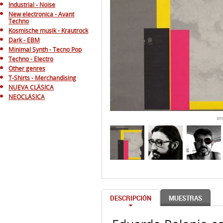
Industrial - Noise
New electronica - Avant
Techno
Kosmische musik - Krautrock
Dark - EBM
Minimal Synth - Tecno Pop
Techno - Electro
Other genres
T-Shirts - Merchandising
NUEVA CLÁSICA
NEOCLÁSICA
am
DESCRIPCIÓN
MUESTRAS