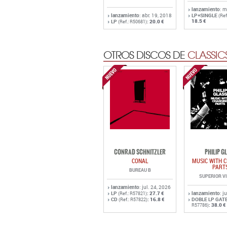
lanzamiento
: m
lanzamiento
: abr. 19, 2018
LP+SINGLE
(Ref
18.5 €
LP
:
20.0 €
(Ref.: R50681)
OTROS DISCOS DE
CLASSIC
CONRAD SCHNITZLER
PHILIP G
CONAL
MUSIC WITH 
PART
BUREAU B
SUPERIOR V
lanzamiento
: jul. 24, 2026
LP
:
27.7 €
lanzamiento
: j
(Ref.: R57821)
CD
:
16.8 €
DOBLE LP GAT
(Ref.: R57822)
:
38.0 €
R57786)