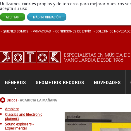
Utilizamos
cookies
propias y de terceros para mejorar nuestros ser
acepta su uso.
ACEPTAR
MÁS INFORMACIÓN
QUIÉNES SOMOS
PRIVACIDAD
CONDICIONES DE ENVÍ­O
BOLETÍN DE NOVEDADE
ESPECIALISTAS EN MÚSICA DE
VANGUARDIA DESDE 1986
GÉNEROS
GEOMETRIK RECORDS
NOVEDADES
Inicio
Discos
ACARICIA LA MAÑANA
Ambient
Classics and Electronic
pioneers
Sound explorers -
Experimental