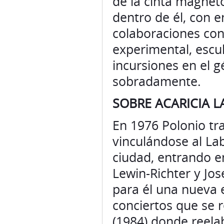
de la cinta magneto
dentro de él, con e
colaboraciones con 
experimental, escu
incursiones en el g
sobradamente.
SOBRE ACARICIA 
En 1976 Polonio tr
vinculándose al La
ciudad, entrando e
Lewin-Richter y J
para él una nueva e
conciertos que se 
(1984) donde reela