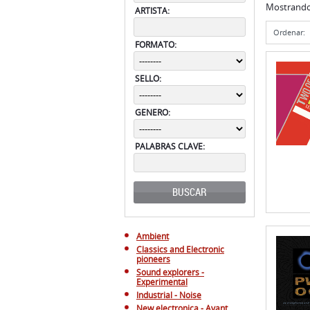
Mostrand
ARTISTA:
Ordenar:
FORMATO:
SELLO:
GENERO:
PALABRAS CLAVE:
BUSCAR
Ambient
Classics and Electronic
pioneers
Sound explorers -
Experimental
Industrial - Noise
New electronica - Avant