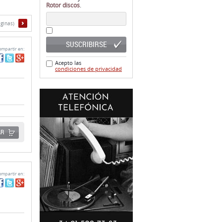
Rotor discos
.
ginas)
SUSCRIBIRSE
mpartir en:
Acepto las
condiciones de privacidad
AR
mpartir en: