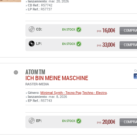
lanzamiento
: mar. 20, 2026
CD Ref.:
R57742
LP Ref.:
R57737
16,00 €
CD:
EN STOCK
COMPR
pvp.
33,00 €
LP:
EN STOCK
COMPR
pvp.
ATOM TM
Co
ICH BIN MEINE MASCHINE
RASTER-MEDIA
Género:
Minimal Synth - Tecno Pop
Techno - Electro
,
lanzamiento
: mar. 8, 2026
EP Ref.:
R57743
20,00 €
EP:
EN STOCK
COMPR
pvp.