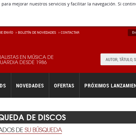
 para mejorar nuestros servicios y facilitar la navegación. Si co
E ENVÍ­O
BOLETÍN DE NOVEDADES
CONTACTAR
En
IALISTAS EN MÚSICA DE
ARDIA DESDE 1986
RDS
NOVEDADES
OFERTAS
PRÓXIMOS LANZAMIE
QUEDA DE DISCOS
TADOS DE
SU BÚSQUEDA