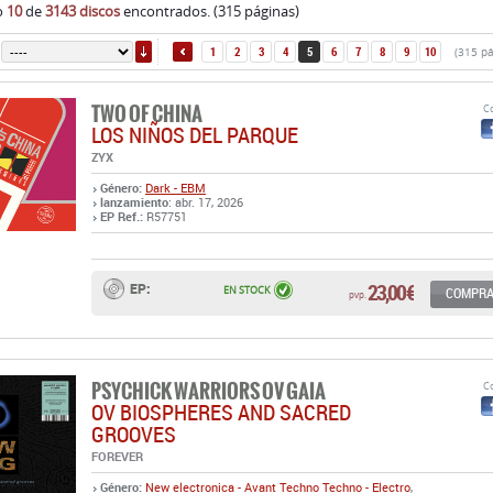
o
10
de
3143 discos
encontrados. (315 páginas)
ORDENAR
1
2
3
4
5
6
7
8
9
10
(315 pá
TWO OF CHINA
Co
LOS NIÑOS DEL PARQUE
ZYX
Género:
Dark - EBM
lanzamiento
: abr. 17, 2026
EP Ref.:
R57751
23,00 €
EP:
EN STOCK
COMPR
pvp.
PSYCHICK WARRIORS OV GAIA
Co
OV BIOSPHERES AND SACRED
GROOVES
FOREVER
Género:
New electronica - Avant Techno
Techno - Electro
,