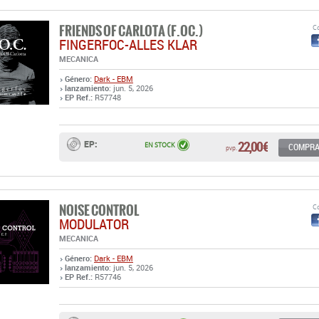
FRIENDS OF CARLOTA (F.OC.)
Co
FINGERFOC-ALLES KLAR
MECANICA
Género:
Dark - EBM
lanzamiento
: jun. 5, 2026
EP Ref.:
R57748
22,00 €
EP:
EN STOCK
COMPR
pvp.
NOISE CONTROL
Co
MODULATOR
MECANICA
Género:
Dark - EBM
lanzamiento
: jun. 5, 2026
EP Ref.:
R57746