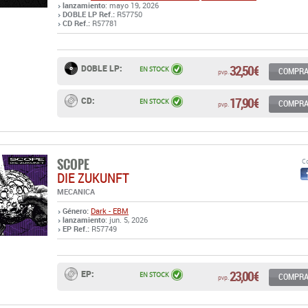
lanzamiento
: mayo 19, 2026
DOBLE LP Ref.:
R57750
CD Ref.:
R57781
32,50 €
DOBLE LP:
EN STOCK
COMPR
pvp.
17,90 €
CD:
EN STOCK
COMPR
pvp.
SCOPE
Co
DIE ZUKUNFT
MECANICA
Género:
Dark - EBM
lanzamiento
: jun. 5, 2026
EP Ref.:
R57749
23,00 €
EP:
EN STOCK
COMPR
pvp.