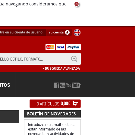
ntinúa navegando consideramos que
tre en su cuenta de usuario.
su cuenta
BUSCAR
BÚSQUEDA AVANZADA
NTOS
0,00 €
0 ARTÍCULOS
BOLETÍN DE NOVEDADES
Introduzca su email si desea
estar informado de las
novedades y actividades de