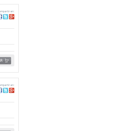
mpartir en:
AR
mpartir en: