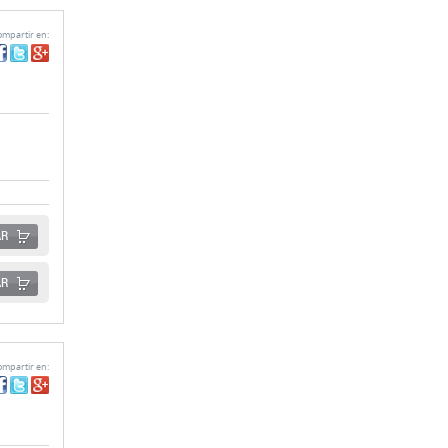
mpartir en:
AR
AR
mpartir en: