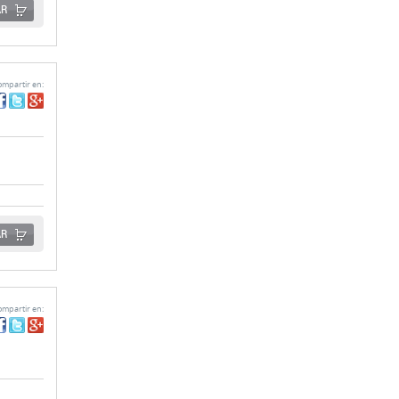
AR
mpartir en:
AR
mpartir en: