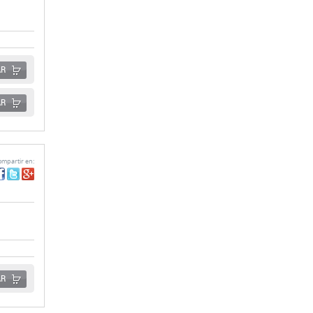
AR
AR
mpartir en:
AR