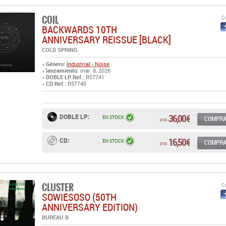
COIL
Co
BACKWARDS 10TH
ANNIVERSARY REISSUE [BLACK]
COLD SPRING
Género:
Industrial - Noise
lanzamiento
: mar. 8, 2026
DOBLE LP Ref.:
R57741
CD Ref.:
R57740
36,00 €
DOBLE LP:
EN STOCK
COMPR
pvp.
16,50 €
CD:
EN STOCK
COMPR
pvp.
CLUSTER
Co
SOWIESOSO (50TH
ANNIVERSARY EDITION)
BUREAU B