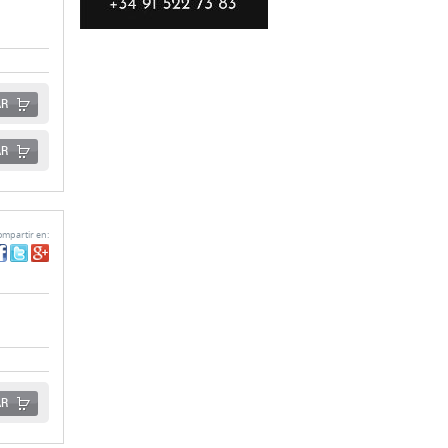
AR
AR
mpartir en:
AR