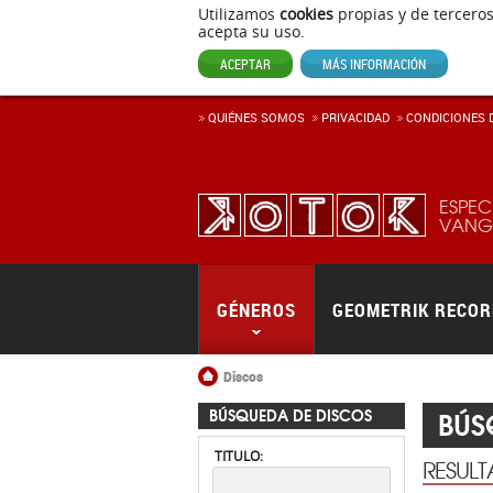
Utilizamos
cookies
propias y de terceros
acepta su uso.
ACEPTAR
MÁS INFORMACIÓN
QUIÉNES SOMOS
PRIVACIDAD
CONDICIONES D
ESPEC
VANGU
GÉNEROS
GEOMETRIK RECO
Inicio
Discos
BÚS
BÚSQUEDA DE DISCOS
TITULO:
RESUL