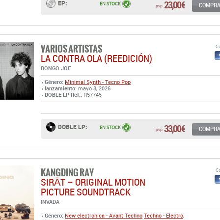
23,00 €
EP:
EN STOCK
COMPR
pvp.
VARIOS ARTISTAS
Co
LA CONTRA OLA (REEDICIÓN)
BONGO JOE
Género:
Minimal Synth - Tecno Pop
lanzamiento
: mayo 8, 2026
DOBLE LP Ref.:
R57745
33,00 €
DOBLE LP:
EN STOCK
COMPR
pvp.
KANGDING RAY
Co
SIRĀT – ORIGINAL MOTION
PICTURE SOUNDTRACK
INVADA
Género:
New electronica - Avant Techno
Techno - Electro
,