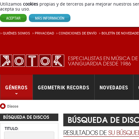
Utilizamos
cookies
propias y de terceros para mejorar nuestros ser
acepta su uso.
ACEPTAR
MÁS INFORMACIÓN
QUIÉNES SOMOS
PRIVACIDAD
CONDICIONES DE ENVÍ­O
BOLETÍN DE NOVEDADE
ESPECIALISTAS EN MÚSICA DE
VANGUARDIA DESDE 1986
GÉNEROS
GEOMETRIK RECORDS
NOVEDADES
Inicio
Discos
BÚSQUEDA DE DIS
BÚSQUEDA DE DISCOS
TITULO:
RESULTADOS DE
SU BÚSQU