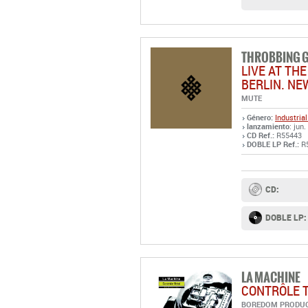
THROBBING G
LIVE AT TH
BERLIN. NE
MUTE
Género:
Industrial
lanzamiento
: jun.
CD Ref.:
R55443
DOBLE LP Ref.:
R
CD:
DOBLE LP:
LA MACHINE
CONTRÔLE T
BOREDOM PRODU