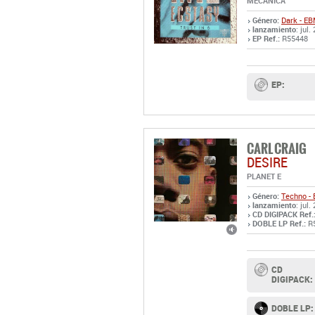
MECANICA
Género:
Dark - E
lanzamiento
: jul.
EP Ref.:
R55448
EP:
CARL CRAIG
DESIRE
PLANET E
Género:
Techno - 
lanzamiento
: jul.
CD DIGIPACK Ref.
DOBLE LP Ref.:
R
CD
DIGIPACK:
DOBLE LP: