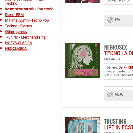
EP Ref.:
R55450
Techno
Kosmische musik - Krautrock
Dark - EBM
EP:
Minimal Synth - Tecno Pop
Techno - Electro
Other genres
T-Shirts - Merchandising
NUEVA CLÁSICA
NEGROSEX
NEOCLÁSICA
TEKNO LA 
MECANICA
Género:
Dark - E
lanzamiento
: jul.
MLP Ref.:
R55449
MLP:
TRUST IN 6
LIFE IN EC