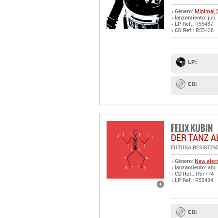
Género:
Minimal 
lanzamiento
: jun
LP Ref.:
R55437
CD Ref.:
R55438
LP:
CD:
FELIX KUBIN
DER TANZ A
FUTURA RESISTEN
Género:
New elect
lanzamiento
: abr
CD Ref.:
R57774
LP Ref.:
R55434
CD: