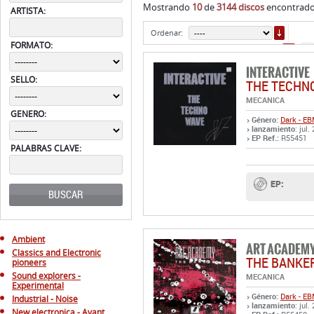
Mostrando
10
de
3144 discos
encontrados
ARTISTA:
ORDE
Ordenar:
FORMATO:
13
INTERACTIVE
SELLO:
THE TECHN
MECANICA
GENERO:
Género:
Dark - E
lanzamiento
: jul.
EP Ref.:
R55451
PALABRAS CLAVE:
EP:
BUSCAR
Ambient
ART ACADEM
Classics and Electronic
THE BANKE
pioneers
Sound explorers -
MECANICA
Experimental
Género:
Dark - E
Industrial - Noise
lanzamiento
: jul.
New electronica - Avant