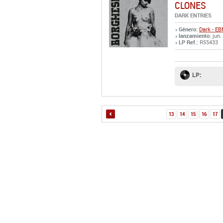
CLONES
DARK ENTRIES
Género:
Dark - E
lanzamiento
: jun.
LP Ref.:
R55433
LP:
13
14
15
16
17