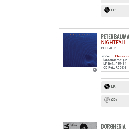
LP:
PETER BAUM
NIGHTFALL
BUREAU B
Género:
Classics 
lanzamiento
: jun.
LP Ref.:
R55434
CD Ref.:
R55439
LP:
CD:
BORGHESIA