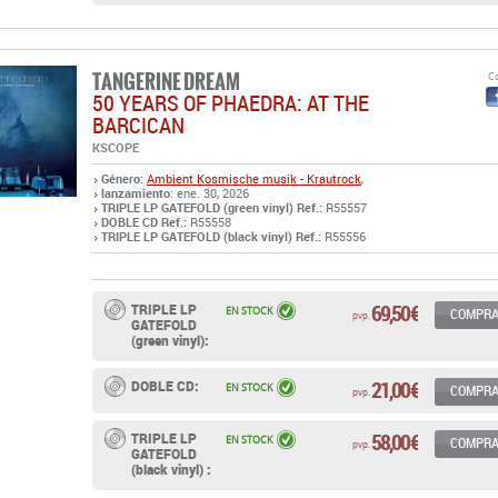
TANGERINE DREAM
Co
50 YEARS OF PHAEDRA: AT THE
BARCICAN
KSCOPE
Género:
Ambient
Kosmische musik - Krautrock
,
lanzamiento
: ene. 30, 2026
TRIPLE LP GATEFOLD (green vinyl) Ref.:
R55557
DOBLE CD Ref.:
R55558
TRIPLE LP GATEFOLD (black vinyl) Ref.:
R55556
69,50 €
TRIPLE LP
EN STOCK
COMPR
pvp.
GATEFOLD
(green vinyl):
21,00 €
DOBLE CD:
EN STOCK
COMPR
pvp.
58,00 €
TRIPLE LP
EN STOCK
COMPR
pvp.
GATEFOLD
(black vinyl) :