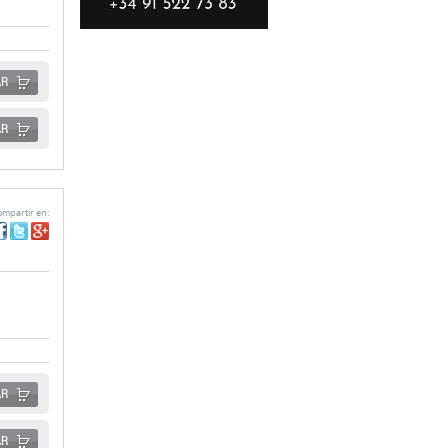
AR
AR
mpartir en:
AR
AR