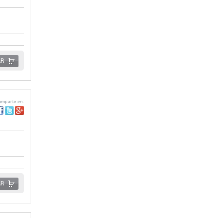
AR
mpartir en:
AR