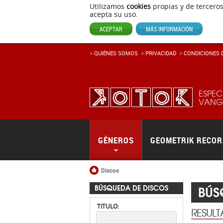
Utilizamos
cookies
propias y de terceros
acepta su uso.
ACEPTAR
MÁS INFORMACIÓN
QUIÉNES SOMOS
PRIVACIDAD
CONDICIONES D
ESPEC
VANGU
GÉNEROS
GEOMETRIK RECO
Inicio
Discos
BÚS
BÚSQUEDA DE DISCOS
TITULO:
RESUL