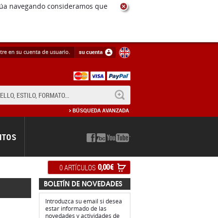
ntinúa navegando consideramos que
tre en su cuenta de usuario.
su cuenta
BUSCAR
BÚSQUEDA AVANZADA
NTOS
0,00 €
0 ARTÍCULOS
BOLETÍN DE NOVEDADES
Introduzca su email si desea
estar informado de las
novedades y actividades de