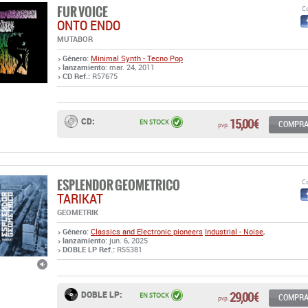
FUR VOICE
Co
ONTO ENDO
MUTABOR
Género:
Minimal Synth - Tecno Pop
lanzamiento
: mar. 24, 2011
CD Ref.:
R57675
15,00 €
CD:
EN STOCK
COMPR
pvp.
ESPLENDOR GEOMETRICO
Co
TARIKAT
GEOMETRIK
Género:
Classics and Electronic pioneers
Industrial - Noise
,
lanzamiento
: jun. 6, 2025
DOBLE LP Ref.:
R55381
29,00 €
DOBLE LP:
EN STOCK
COMPR
pvp.