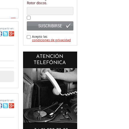
Rotor discos
.
ginas)
SUSCRIBIRSE
mpartir en:
Acepto las
condiciones de privacidad
mpartir en: