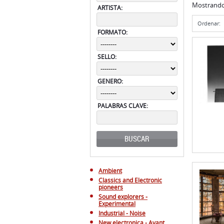
Mostrand
ARTISTA:
Ordenar:
FORMATO:
SELLO:
GENERO:
PALABRAS CLAVE:
BUSCAR
Ambient
Classics and Electronic
pioneers
Sound explorers -
Experimental
Industrial - Noise
New electronica - Avant