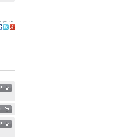
mpartir en:
AR
AR
AR