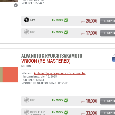
CD Ref.:
R55447
26,00 €
LP:
EN STOCK
COMPR
pvp.
17,00 €
CD:
EN STOCK
COMPR
pvp.
ALVA NOTO & RYUICHI SAKAMOTO
Co
VRIOON (RE-MASTERED)
NOTON
Género:
Ambient
Sound explorers - Experimental
,
lanzamiento
: dic. 12, 2025
CD Ref.:
R55563
DOBLE LP GATEFOLD Ref.:
R55562
18,00 €
CD:
EN STOCK
COMPR
pvp.
33,00 €
DOBLE LP
EN STOCK
COMPR
pvp.