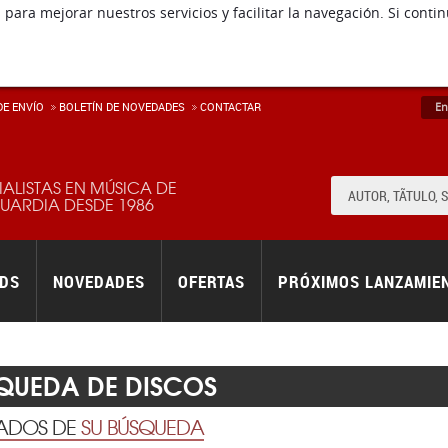
 para mejorar nuestros servicios y facilitar la navegación. Si co
E ENVÍ­O
BOLETÍN DE NOVEDADES
CONTACTAR
En
IALISTAS EN MÚSICA DE
ARDIA DESDE 1986
RDS
NOVEDADES
OFERTAS
PRÓXIMOS LANZAMIE
QUEDA DE DISCOS
TADOS DE
SU BÚSQUEDA