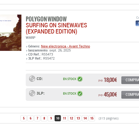
POLYGON WINDOW
Co
SURFING ON SINEWAVES
(EXPANDED EDITION)
WARP
Género:
New electronica - Avant Techno
lanzamiento
: sept. 26, 2025
CD Ref.:
R55473
3LP Ref.:
R55472
18,00 €
CD:
EN STOCK
COMPR
pvp.
45,00 €
3LP:
EN STOCK
COMPR
pvp.
5
6
7
8
9
10
11
12
13
14
15
(315 páginas)