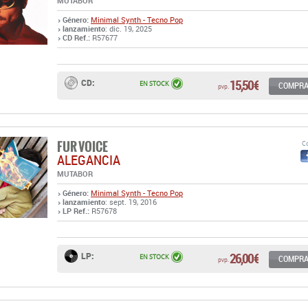
MUTABOR
Género:
Minimal Synth - Tecno Pop
lanzamiento
: dic. 19, 2025
CD Ref.:
R57677
15,50 €
CD:
EN STOCK
COMPR
pvp.
FUR VOICE
Co
ALEGANCIA
MUTABOR
Género:
Minimal Synth - Tecno Pop
lanzamiento
: sept. 19, 2016
LP Ref.:
R57678
26,00 €
LP:
EN STOCK
COMPR
pvp.