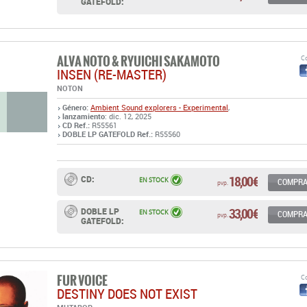
GATEFOLD:
ALVA NOTO & RYUICHI SAKAMOTO
Co
INSEN (RE-MASTER)
NOTON
Género:
Ambient
Sound explorers - Experimental
,
lanzamiento
: dic. 12, 2025
CD Ref.:
R55561
DOBLE LP GATEFOLD Ref.:
R55560
18,00 €
CD:
EN STOCK
COMPR
pvp.
33,00 €
DOBLE LP
EN STOCK
COMPR
pvp.
GATEFOLD:
FUR VOICE
Co
DESTINY DOES NOT EXIST