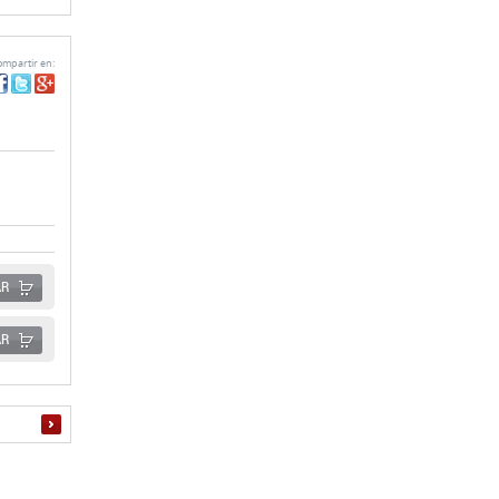
mpartir en:
AR
AR