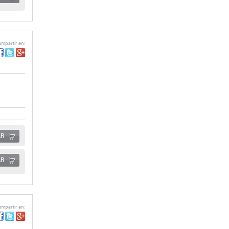
mpartir en:
AR
AR
mpartir en: