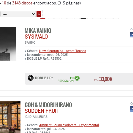
o
10
de
3143 discos
encontrados. (315 páginas)
ORDENAR
5
6
7
8
9
10
11
12
13
14
15
(315 pá
MIKA VAINIO
Co
SYSIVALO
SAHKO
Género:
New electronica - Avant Techno
lanzamiento
: sept. 26, 2025
DOBLE LP Ref.:
R55502
33,00 €
DOBLE LP:
EN
pvp.
REPOSICIÓN
COH & MIDORI HIRANO
Co
SUDDEN FRUIT
ICI D´AILLEURS
Género:
Ambient
Sound explorers - Experimental
,
lanzamiento
: jul. 24, 2025
LP Ref.:
R55446