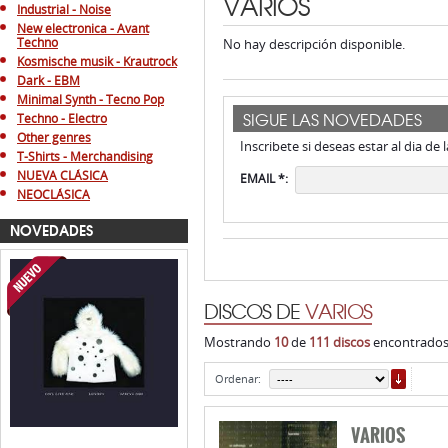
VARIOS
Industrial - Noise
New electronica - Avant
Techno
No hay descripción disponible.
Kosmische musik - Krautrock
Dark - EBM
Minimal Synth - Tecno Pop
SIGUE LAS NOVEDADES
Techno - Electro
Other genres
Inscribete si deseas estar al dia de
T-Shirts - Merchandising
NUEVA CLÁSICA
EMAIL *:
NEOCLÁSICA
NOVEDADES
DISCOS DE
VARIOS
Mostrando
10
de
111 discos
encontrados.
ORDE
Ordenar:
VARIOS