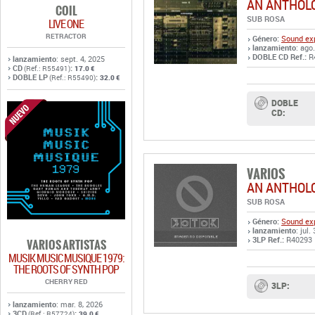
AN ANTHOLO
COIL
SUB ROSA
LIVE ONE
RETRACTOR
Género:
Sound exp
lanzamiento
: ago
DOBLE CD Ref.:
R
lanzamiento
: sept. 4, 2025
CD
:
(Ref.: R55491)
17.0 €
DOBLE LP
:
(Ref.: R55490)
32.0 €
DOBLE
CD:
VARIOS
AN ANTHOLO
SUB ROSA
Género:
Sound exp
lanzamiento
: jul.
3LP Ref.:
R40293
VARIOS ARTISTAS
MUSIK MUSIC MUSIQUE 1979:
THE ROOTS OF SYNTH POP
CHERRY RED
3LP:
lanzamiento
: mar. 8, 2026
3CD
:
(Ref.: R57724)
39.0 €