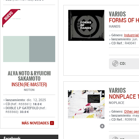
VARIOS
FORMS OF 
HANDS
Género:
Industrial
lanzamiento
: jun
CD Ref.:
R40041
CD:
ALVA NOTO & RYUICHI
SAKAMOTO
INSEN (RE-MASTER)
VARIOS
NOTON
NONPLACE 
lanzamiento
: dic. 12, 2025
NOPLACE
CD
:
(Ref.: R55561)
18.0 €
DOBLE LP GATEFOLD
(Ref.:
Género:
Other ge
:
R55560)
33.0 €
lanzamiento
: may
CD Ref.:
R39918
MÁS NOVEDADES