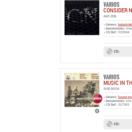
VARIOS
CONSIDER N
ANT-ZEN
Género:
Industrial
lanzamiento
: may
CD Ref.:
R33944
CD:
VARIOS
MUSIC IN T
SUB ROSA
Género:
Sound exp
lanzamiento
: ene
CD Ref.:
R27903
CD: