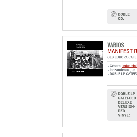
DOBLE
CD:
VARIOS
MANIFEST 
OLD EUROPA CAFE
Género:
Industrial
lanzamiento
: jun
DOBLE LP GATEFO
DOBLE LP
GATEFOLD
DELUXE
VERSION-
RED
VINYL: