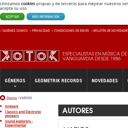
Utilizamos
cookies
propias y de terceros para mejorar nuestros ser
acepta su uso.
ACEPTAR
MÁS INFORMACIÓN
QUIÉNES SOMOS
PRIVACIDAD
CONDICIONES DE ENVÍ­O
BOLETÍN DE NOVEDADE
ESPECIALISTAS EN MÚSICA DE
VANGUARDIA DESDE 1986
GÉNEROS
GEOMETRIK RECORDS
NOVEDADES
Inicio
Discos
VARIOS
Ambient
AUTORES
Classics and Electronic
pioneers
Sound explorers -
Experimental