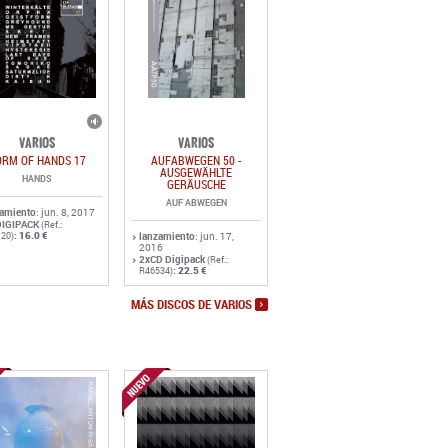
VARIOS
VARIOS
ORM OF HANDS 17
AUFABWEGEN 50 -
AUSGEWÄHLTE
HANDS
GERÄUSCHE
AUF ABWEGEN
zamiento
: jun. 8, 2017
DIGIPACK
(Ref.:
:
16.0 €
20)
lanzamiento
: jun. 17,
2016
2xCD Digipack
(Ref.:
:
22.5 €
R46534)
MÁS DISCOS DE VARIOS