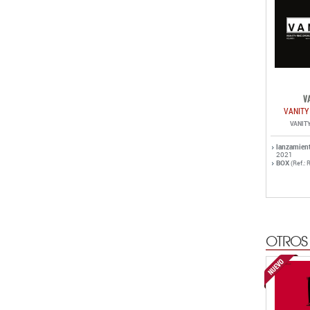
V
VANITY
VANIT
lanzamien
2021
BOX
(Ref.: 
OTROS