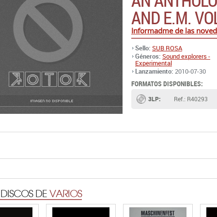
AN ANTHOLO
AND E.M. VO
Informadme de las noved
Sello:
SUB ROSA
Géneros:
Sound explorers -
Experimental
Lanzamiento:
2010-07-30
FORMATOS DISPONIBLES:
3LP:
Ref.: R40293
 DISCOS DE
VARIOS