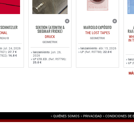
SCHNITZLER
SEKTION (ATOMTM &
MARCELO EXPÓSITO
SIEGMAR FRICKE)
RAF
ONAL
THE LOST TAPES
DRUCK
WH
REAU B
GEOMETRIK
IN 
GEOMETRIK
to
: jul. 24, 2026
lanzamiento
: abr. 15, 2026
:
27.7 €
LP
:
22.0 €
57821)
lanzamiento
: jun. 26,
(Ref.: R57788)
:
16.8 €
2026
57822)
LP LTD.ED.
:
(Ref.: R57796)
lan
25.0 €
LP
(
MÁ
QUIÉNES SOMOS
PRIVACIDAD
CONDICIONES DE 
L.
(NIF: B86776812)