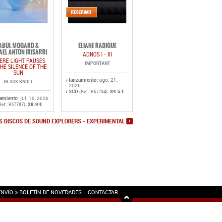
ABUL MOGARD &
ELIANE RADIGUE
AEL ANTON IRISARRI
ADNOS I - III
ERE LIGHT PAUSES
IMPORTANT
THE SILENCE OF THE
SUN
lanzamiento
: ago. 21,
BLACK KNOLL
2026
3CD
:
34.5 €
(Ref.: R57784)
zamiento
: jul. 10, 2026
:
28.9 €
Ref.: R57787)
S DISCOS DE SOUND EXPLORERS - EXPERIMENTAL
ENVÍO
BOLETÍN DE NOVEDADES
CONTACTAR