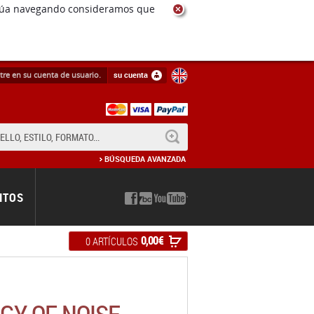
ntinúa navegando consideramos que
tre en su cuenta de usuario.
su cuenta
BUSCAR
BÚSQUEDA AVANZADA
NTOS
0,00 €
0 ARTÍCULOS