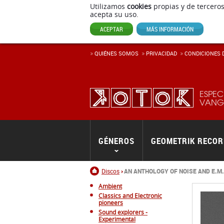
Utilizamos
cookies
propias y de terceros
acepta su uso.
ACEPTAR
MÁS INFORMACIÓN
QUIÉNES SOMOS
PRIVACIDAD
CONDICIONES D
ESPEC
VANGU
GÉNEROS
GEOMETRIK RECO
Inicio
Discos
AN ANTHOLOGY OF NOISE AND E.M.
Ambient
Classics and Electronic
pioneers
Sound explorers -
Experimental