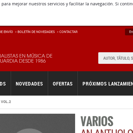
 para mejorar nuestros servicios y facilitar la navegación. Si co
E ENVÍ­O
BOLETÍN DE NOVEDADES
CONTACTAR
En
IALISTAS EN MÚSICA DE
ARDIA DESDE 1986
RDS
NOVEDADES
OFERTAS
PRÓXIMOS LANZAMIE
 VOL.2
VARIOS