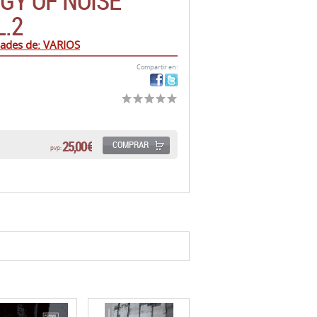
GY OF NOISE
L.2
ades de: VARIOS
Compartir en:
25,00 €
COMPRAR
pvp: