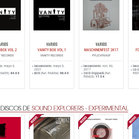
ARIOS
VARIOS
VARIOS
 BOX VOL.2
VANITY BOX VOL.1
MASCHINENFEST 2K17
F
Y RECORDS
VANITY RECORDS
PFLICHTKAUF
to
: mayo 5,
lanzamiento
: mayo 5,
lanzamiento
: nov. 30,
lan
2021
2017
CD 
:
84.0 €
BOX
:
98.0 €
2xCD Digipack
R54055)
(Ref.: R54054)
(Ref.:
R501
:
17.5 €
R50423)
 DISCOS DE
SOUND EXPLORERS - EXPERIMENTAL