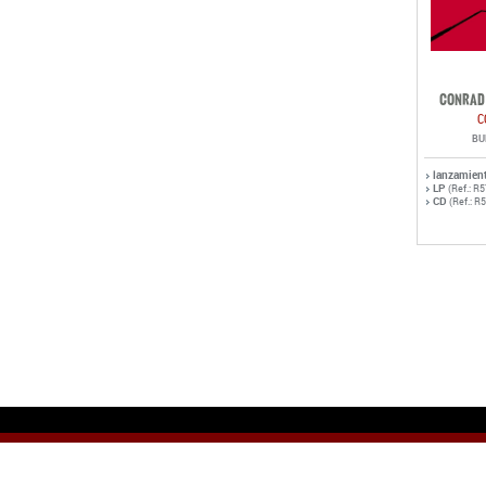
CONRAD 
C
BU
lanzamien
LP
(Ref.: R
CD
(Ref.: R
© Copyright 2006 ROTOR MUSIC S