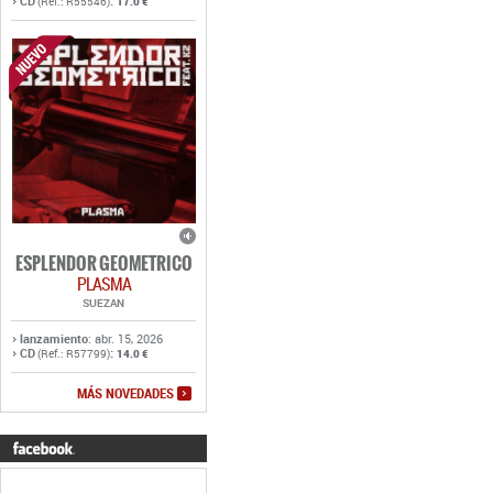
CD
:
(Ref.: R55546)
17.0 €
ESPLENDOR GEOMETRICO
PLASMA
SUEZAN
lanzamiento
: abr. 15, 2026
CD
:
(Ref.: R57799)
14.0 €
MÁS NOVEDADES