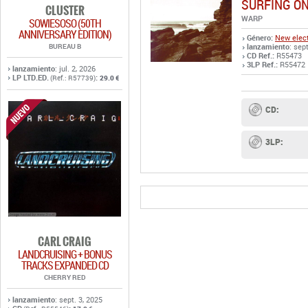
SURFING ON
CLUSTER
WARP
SOWIESOSO (50TH
ANNIVERSARY EDITION)
Género:
New elect
BUREAU B
lanzamiento
: sep
CD Ref.:
R55473
3LP Ref.:
R55472
lanzamiento
: jul. 2, 2026
LP LTD.ED.
:
(Ref.: R57739)
29.0 €
CD:
3LP:
CARL CRAIG
LANDCRUISING + BONUS
TRACKS EXPANDED CD
CHERRY RED
lanzamiento
: sept. 3, 2025