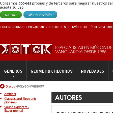
Utilizamos
cookies
propias y de terceros para mejorar nuestros ser
acepta su uso.
ACEPTAR
MÁS INFORMACIÓN
QUIÉNES SOMOS
PRIVACIDAD
CONDICIONES DE ENVÍ­O
BOLETÍN DE NOVEDADE
ESPECIALISTAS EN MÚSICA DE
VANGUARDIA DESDE 1986
GÉNEROS
GEOMETRIK RECORDS
NOVEDADES
Inicio
Discos
POLYGON WINDOW
Ambient
AUTORES
Classics and Electronic
pioneers
Sound explorers -
Experimental