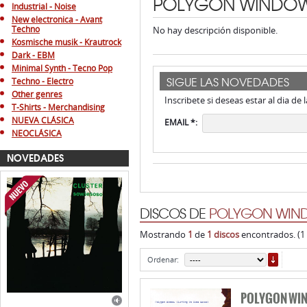
POLYGON WINDO
Industrial - Noise
New electronica - Avant
Techno
No hay descripción disponible.
Kosmische musik - Krautrock
Dark - EBM
Minimal Synth - Tecno Pop
SIGUE LAS NOVEDADES
Techno - Electro
Other genres
Inscribete si deseas estar al dia de
T-Shirts - Merchandising
NUEVA CLÁSICA
EMAIL *:
NEOCLÁSICA
NOVEDADES
DISCOS DE
POLYGON WIN
Mostrando
1
de
1 discos
encontrados. (1
ORDE
Ordenar:
POLYGON WI