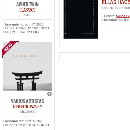
ELLAS HACE
APHEX TWIN
LAS LINDAS POBR
CLASSICS
R&S
Género:
Sound exp
lanzamiento
: feb.
lanzamiento
: oct. 17, 2025
DOBLE LP
:
(Ref.: R55480)
35.0 €
CD
:
(Ref.: R55481)
17.0 €
VARIOS ARTISTAS
NIHON NO WAVE 2
MECANICA
lanzamiento
: sept. 5, 2025
DOBLE LP
:
(Ref.: R55476)
37.0 €