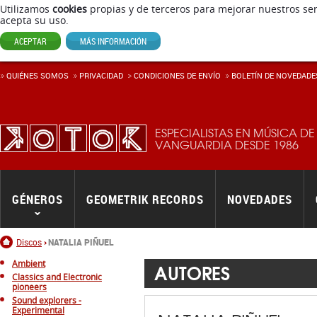
Utilizamos
cookies
propias y de terceros para mejorar nuestros ser
acepta su uso.
ACEPTAR
MÁS INFORMACIÓN
QUIÉNES SOMOS
PRIVACIDAD
CONDICIONES DE ENVÍ­O
BOLETÍN DE NOVEDADE
ESPECIALISTAS EN MÚSICA DE
VANGUARDIA DESDE 1986
GÉNEROS
GEOMETRIK RECORDS
NOVEDADES
Inicio
Discos
NATALIA PIÑUEL
Ambient
AUTORES
Classics and Electronic
pioneers
Sound explorers -
Experimental