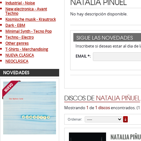
NATALIA PIÑUEL
Industrial - Noise
New electronica - Avant
Techno
No hay descripción disponible.
Kosmische musik - Krautrock
Dark - EBM
Minimal Synth - Tecno Pop
SIGUE LAS NOVEDADES
Techno - Electro
Other genres
Inscribete si deseas estar al dia de
T-Shirts - Merchandising
NUEVA CLÁSICA
EMAIL *:
NEOCLÁSICA
NOVEDADES
DISCOS DE
NATALIA PIÑUEL
Mostrando
1
de
1 discos
encontrados. (1
ORDE
Ordenar:
NATALIA PIÑU