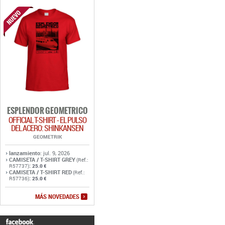
ESPLENDOR GEOMETRICO
OFFICIAL T-SHIRT - EL PULSO
DEL ACERO: SHINKANSEN
GEOMETRIK
lanzamiento
: jul. 9, 2026
CAMISETA / T-SHIRT GREY
(Ref.:
:
R57737)
25.0 €
CAMISETA / T-SHIRT RED
(Ref.:
:
R57736)
25.0 €
MÁS NOVEDADES