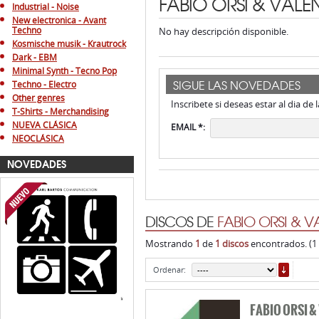
FABIO ORSI & VALE
Industrial - Noise
New electronica - Avant
Techno
No hay descripción disponible.
Kosmische musik - Krautrock
Dark - EBM
Minimal Synth - Tecno Pop
SIGUE LAS NOVEDADES
Techno - Electro
Other genres
Inscribete si deseas estar al dia de
T-Shirts - Merchandising
NUEVA CLÁSICA
EMAIL *:
NEOCLÁSICA
NOVEDADES
DISCOS DE
FABIO ORSI & V
Mostrando
1
de
1 discos
encontrados. (1
ORDE
Ordenar:
FABIO ORSI 