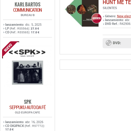
HUNT ME T
KARL BARTOS
SILENTES
COMMUNICATION
BUREAU B
Género:
New elect
lanzamiento
: abr
DVD Ref.:
R42906
lanzamiento
: dic. 5, 2025
LP
:
(Ref.: R55564)
27.0 €
CD
:
(Ref.: R55565)
17.0 €
DVD:
SPK
SEPPUKU-AUTO DA FÉ
OLD EUROPA CAFE
lanzamiento
: abr. 16, 2026
CD DIGIPACK
:
(Ref.: R57772)
17.0 €