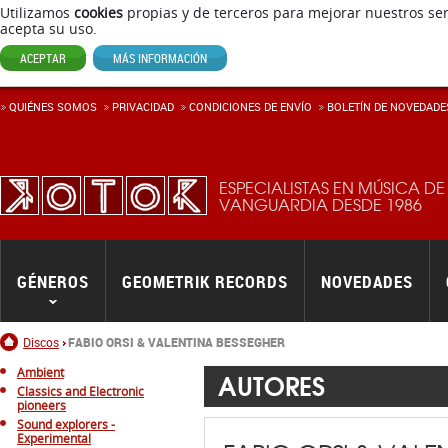
Utilizamos
cookies
propias y de terceros para mejorar nuestros ser
acepta su uso.
ACEPTAR
MÁS INFORMACIÓN
QUIÉNES SOMOS
PRIVACIDAD
CONDICIONES DE ENVÍ­O
BOLETÍN DE NOVEDADE
ESPECIALISTAS EN MÚSICA DE
VANGUARDIA DESDE 1986
GÉNEROS
GEOMETRIK RECORDS
NOVEDADES
Inicio
Discos
FABIO ORSI & VALENTINA BESSEGHER
Ambient
AUTORES
Classics and Electronic
pioneers
Sound explorers -
Experimental