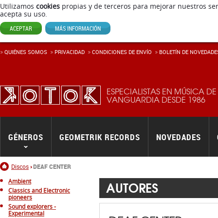
Utilizamos
cookies
propias y de terceros para mejorar nuestros ser
acepta su uso.
ACEPTAR
MÁS INFORMACIÓN
QUIÉNES SOMOS
PRIVACIDAD
CONDICIONES DE ENVÍ­O
BOLETÍN DE NOVEDADE
ESPECIALISTAS EN MÚSICA DE
VANGUARDIA DESDE 1986
GÉNEROS
GEOMETRIK RECORDS
NOVEDADES
Inicio
Discos
DEAF CENTER
Ambient
AUTORES
Classics and Electronic
pioneers
Sound explorers -
Experimental