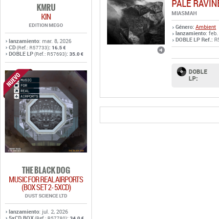
PALE RAVIN
KMRU
MIASMAH
KIN
EDITION MEGO
Género:
Ambient
lanzamiento
: feb
DOBLE LP Ref.:
R
lanzamiento
: mar. 8, 2026
CD
:
(Ref.: R57733)
16.5 €
DOBLE LP
:
(Ref.: R57693)
35.0 €
DOBLE
LP:
THE BLACK DOG
MUSIC FOR REAL AIRPORTS
(BOX SET 2- 5XCD)
DUST SCIENCE LTD
lanzamiento
: jul. 2, 2026
5xCD BOX
:
(Ref.: R57780)
34.0 €