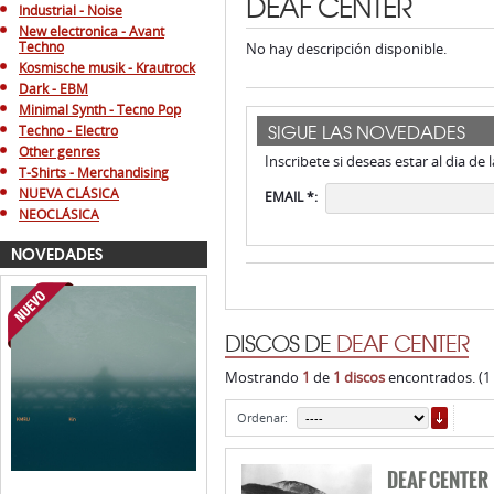
DEAF CENTER
Industrial - Noise
New electronica - Avant
Techno
No hay descripción disponible.
Kosmische musik - Krautrock
Dark - EBM
Minimal Synth - Tecno Pop
SIGUE LAS NOVEDADES
Techno - Electro
Other genres
Inscribete si deseas estar al dia de
T-Shirts - Merchandising
NUEVA CLÁSICA
EMAIL *:
NEOCLÁSICA
NOVEDADES
DISCOS DE
DEAF CENTER
Mostrando
1
de
1 discos
encontrados. (1
ORDE
Ordenar:
DEAF CENTER