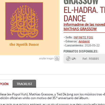
GRASSOW
EL-HADRA. 
DANCE
Informadme de las noved
MATHIAS GRASSOW
Sello:
INFINITE FOG
Géneros:
Ambient
Lanzamiento:
2026-05-22
FORMATOS DISPONIBLES:
ampliar imagen
LP:
Ref.: R58885
PCIÓN
TRACKLIST
iese (ex-Popol Vuh), Mathias Grassow, y Ted De Jong son los músicos tras «E
dición oficial en vinilo con motivo del 35.º aniversario del álbum.
a es más que música ambient: es un ritual sonoro que deja una huella imbo