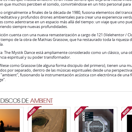
en que muchos perciben el sonido, convirtiéndose en un hito personal para
 originalmente a finales de la década de 1980, fusiona elementos del trance
meditativa y profundos drones ambientales para crear una experiencia verd
es como adentrarse en un espacio más allá del tiempo: un viaje que uno pu
riendo siempre nuevas profundidades.
ición cuenta con una nueva remasterización a cargo de 121 (Velehentor / Clo
iempo de la obra de Mathias Grassow, que ha restaurado toda la riqueza de
a.
ra: The Mystik Dance está ampliamente considerado como un clásico, una o
cia espiritual y su poder transformador.
iese como Grassow (de alguna forma discipulo del primero), tienen una mu
dos por separado, dentro de las músicas espirituales desde una perspectiv
"ambient", fusionando la instrumentación acústica con electrónica de una fo
ge".
 DISCOS DE
AMBIENT