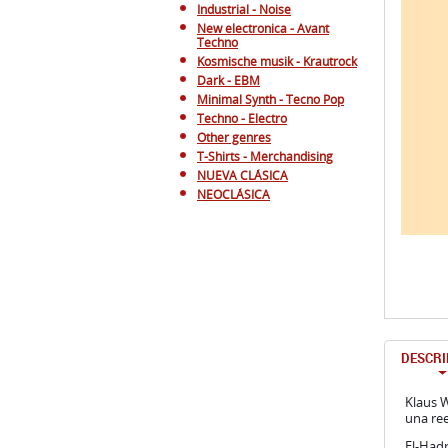
Industrial - Noise
New electronica - Avant
Techno
Kosmische musik - Krautrock
Dark - EBM
Minimal Synth - Tecno Pop
Techno - Electro
Other genres
T-Shirts - Merchandising
NUEVA CLÁSICA
NEOCLÁSICA
DESCRI
Klaus W
una ree
El-Hadr