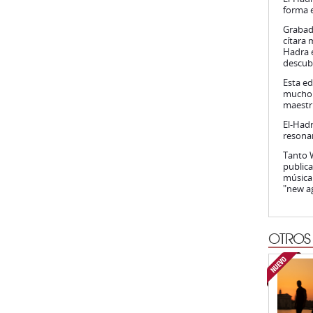
forma 
Grabado
cítara 
Hadra 
descub
Esta ed
mucho t
maestrí
El-Had
resonan
Tanto W
publica
música 
"new a
OTROS