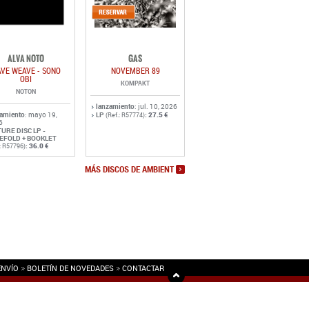
ALVA NOTO
GAS
VE WEAVE - SONO
NOVEMBER 89
OBI
KOMPAKT
NOTON
lanzamiento
: jul. 10, 2026
zamiento
: mayo 19,
LP
:
27.5 €
(Ref.: R57774)
6
TURE DISC LP -
EFOLD + BOOKLET
:
36.0 €
.: R57796)
MÁS DISCOS DE AMBIENT
ENVÍO
BOLETÍN DE NOVEDADES
CONTACTAR