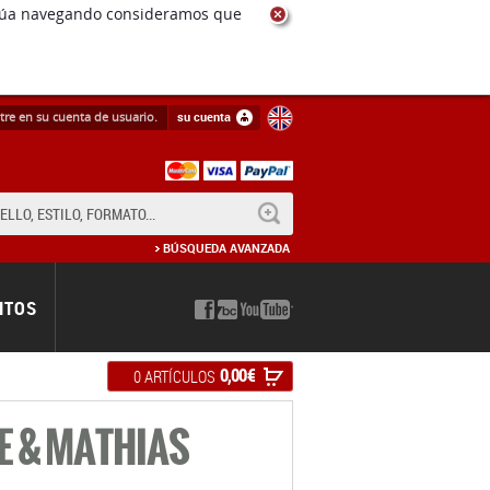
ntinúa navegando consideramos que
tre en su cuenta de usuario.
su cuenta
BUSCAR
BÚSQUEDA AVANZADA
NTOS
0,00 €
0 ARTÍCULOS
E & MATHIAS