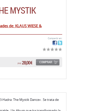
THE MYSTIK
ades de: KLAUS WIESE &
Compartir en:
28,00 €
COMPRAR
pvp:
l-Hadra: The Mystik Dance» . Se trata de
rrable . Un álbum que ha transformado la