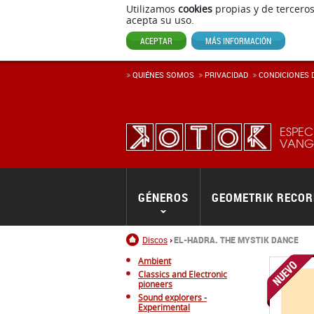
Utilizamos
cookies
propias y de terceros
acepta su uso.
ACEPTAR
MÁS INFORMACIÓN
QUIÉNES SOMOS
PRIVACIDAD
CONDICIONES D
ESPEC
VANGU
GÉNEROS
GEOMETRIK RECO
Inicio
Discos
EL-HADRA. THE MYSTIK DANCE
Ambient
Classics and Electronic
pioneers
Sound explorers -
Experimental