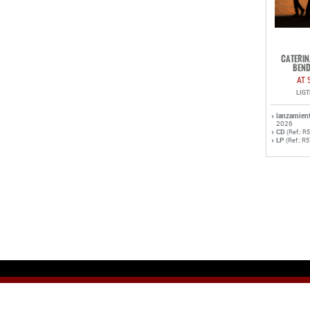
CATERIN
BEND
AT 
LIG
lanzamien
2026
CD
(Ref.: R
LP
(Ref.: R
© Copyright 2006 ROTOR MUSIC S