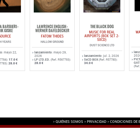
A BARBIERI -
LAWRENCE ENGLISH -
THE BLACK DOG
IK GISKE
WERNER DAFELDECKER
MUSIC FOR REAL
WA
AIRPORTS (BOX SET 2-
SOURCE
FATOM THIDES
5XCD)
TH YEARS
HALLOW GROUND
DUST SCIENCE LTD
lan
to
: mayo 22,
lanzamiento
: mayo 29,
202
2026
lanzamiento
: jul. 2, 2026
PIC
:
17.0 €
LP LTD.ED.
:
5xCD BOX
:
57784)
(Ref.: R567793)
(Ref.: R57780)
GAT
28.0 €
34.0 €
:
28.0 €
57783)
(Ref
QUIÉNES SOMOS
PRIVACIDAD
CONDICIONES DE 
L.
(NIF: B86776812)