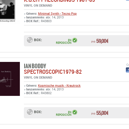
VINYL ON DEMAND
Género:
Minimal Synth - Tecno Pop
lanzamiento
: abr. 14, 2013
BOX Ref.:
R43803
59,00 €
BOX:
EN
pvp.
REPOSICIÓN
IAN BODDY
Co
SPECTROSCOPIC1979-82
VINYL ON DEMAND
Género:
Kosmische musik - Krautrock
lanzamiento
: abr. 14, 2013
BOX Ref.:
R43802
55,00 €
BOX:
EN
pvp.
REPOSICIÓN