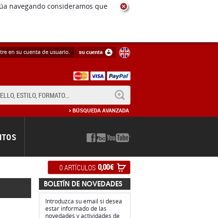
ntinúa navegando consideramos que
tre en su cuenta de usuario.
su cuenta
BUSCAR
BÚSQUEDA AVANZADA
NTOS
0,00 €
0 ARTÍCULOS
BOLETÍN DE NOVEDADES
Introduzca su email si desea
estar informado de las
novedades y actividades de