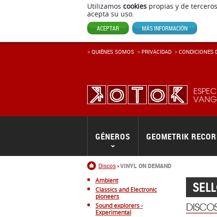
Utilizamos
cookies
propias y de terceros
acepta su uso.
ACEPTAR
MÁS INFORMACIÓN
QUIÉNES SOMOS
PRIVACIDAD
CONDICIONES D
ESPEC
VANGU
GÉNEROS
GEOMETRIK RECO
Inicio
Discos
VINYL ON DEMAND
Ambient
SEL
Classics and Electronic
pioneers
DISCO
Sound explorers -
Experimental