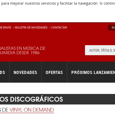
 para mejorar nuestros servicios y facilitar la navegación. Si co
E ENVÍ­O
BOLETÍN DE NOVEDADES
CONTACTAR
En
IALISTAS EN MÚSICA DE
ARDIA DESDE 1986
RDS
NOVEDADES
OFERTAS
PRÓXIMOS LANZAMIE
LOS DISCOGRÁFICOS
S DE
VINYL ON DEMAND