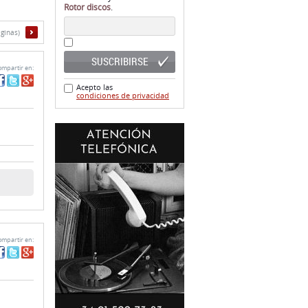
Rotor discos
.
áginas)
SUSCRIBIRSE
mpartir en:
Acepto las
condiciones de privacidad
mpartir en: