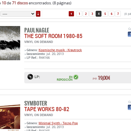
o
10
de
71 discos
encontrados. (8 páginas)
ORDENAR
1
2
3
4
5
6
7
(8 p
PAUL NAGLE
Co
THE SOFT ROOM 1980-85
VINYL ON DEMAND
Género:
Kosmische musik - Krautrock
lanzamiento
: jul. 20, 2013
LP Ref.:
R44166
19,00 €
LP:
EN
pvp.
REPOSICIÓN
SYMBOTER
Co
TAPE WORKS 80-82
VINYL ON DEMAND
Género:
Minimal Synth - Tecno Pop
lanzamiento
: jul. 20, 2013
LP Ref.:
R44165