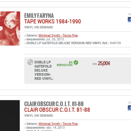
EMILY FARYNA
Co
TAPE WORKS 1984-1990
VINYL ON DEMAND
Género:
Minimal Synth - Tecno Pop
lanzamiento
: jul. 20, 2013
DOBLE LP GATEFOLD DELUXE VERSION-RED VINYL Ref.:
R44159
25,00 €
DOBLE LP
EN
pvp.
REPOSICIÓN
GATEFOLD
DELUXE
VERSION-
RED VINYL:
CLAIR OBSCUR C.O.I.T. 81-88
Co
CLAIR OBSCUR C.O.I.T. 81-88
VINYL ON DEMAND
Género:
Minimal Synth - Tecno Pop
lanzamiento
: abr. 14, 2013