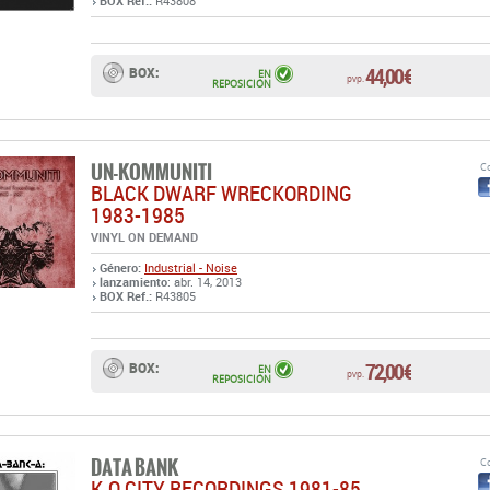
BOX Ref.:
R43808
44,00 €
BOX:
EN
pvp.
REPOSICIÓN
UN-KOMMUNITI
Co
BLACK DWARF WRECKORDING
1983-1985
VINYL ON DEMAND
Género:
Industrial - Noise
lanzamiento
: abr. 14, 2013
BOX Ref.:
R43805
72,00 €
BOX:
EN
pvp.
REPOSICIÓN
DATA BANK
Co
K.O.CITY RECORDINGS 1981-85