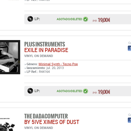
19,00 €
LP:
AGOTADO/DELETED
pvp.
PLUS INSTRUMENTS
Co
EXILE IN PARADISE
VINYL ON DEMAND
Género:
Minimal Synth - Tecno Pop
lanzamiento
: jul. 20, 2013
LP Ref.:
R44164
19,00 €
LP:
AGOTADO/DELETED
pvp.
THE DADACOMPUTER
Co
BY 5IVE XIMES OF DUST
VINYL ON DEMAND