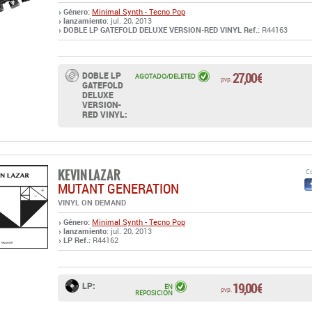
Género:
Minimal Synth - Tecno Pop
lanzamiento
: jul. 20, 2013
DOBLE LP GATEFOLD DELUXE VERSION-RED VINYL Ref.:
R44163
27,00 €
DOBLE LP
AGOTADO/DELETED
pvp.
GATEFOLD
DELUXE
VERSION-
RED VINYL:
KEVIN LAZAR
Co
MUTANT GENERATION
VINYL ON DEMAND
Género:
Minimal Synth - Tecno Pop
lanzamiento
: jul. 20, 2013
LP Ref.:
R44162
19,00 €
LP:
EN
pvp.
REPOSICIÓN