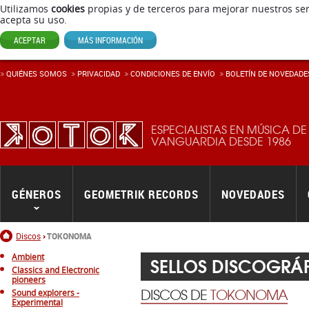
Utilizamos
cookies
propias y de terceros para mejorar nuestros ser
acepta su uso.
ACEPTAR
MÁS INFORMACIÓN
QUIÉNES SOMOS
PRIVACIDAD
CONDICIONES DE ENVÍ­O
BOLETÍN DE NOVEDADE
ESPECIALISTAS EN MÚSICA DE
VANGUARDIA DESDE 1986
GÉNEROS
GEOMETRIK RECORDS
NOVEDADES
Inicio
Discos
TOKONOMA
Ambient
SELLOS DISCOGRÁ
Classics and Electronic
pioneers
DISCOS DE
TOKONOMA
Sound explorers -
Experimental