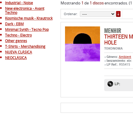
Industrial - Noise
Mostrando
1
de
1 discos
encontrados. (1
New electronica - Avant
ORDE
Techno
Ordenar:
Kosmische musik - Krautrock
Dark - EBM
MENHIR
Minimal Synth - Tecno Pop
THIRTEEN M
Techno - Electro
Other genres
HOLE
T-Shirts - Merchandising
TOKONOMA
NUEVA CLÁSICA
Género:
Ambient
NEOCLÁSICA
lanzamiento
: abr
LP Ref.:
R55415
LP: