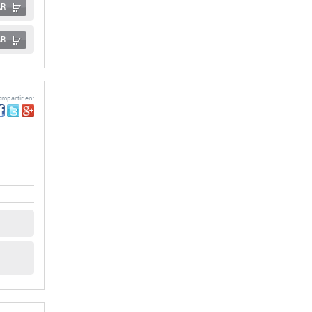
AR
AR
mpartir en: