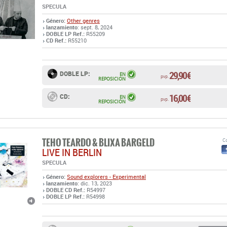
SPECULA
Género:
Other genres
lanzamiento
: sept. 8, 2024
DOBLE LP Ref.:
R55209
CD Ref.:
R55210
29,90 €
DOBLE LP:
EN
pvp.
REPOSICIÓN
16,00 €
CD:
EN
pvp.
REPOSICIÓN
TEHO TEARDO & BLIXA BARGELD
Co
LIVE IN BERLIN
SPECULA
Género:
Sound explorers - Experimental
lanzamiento
: dic. 13, 2023
DOBLE CD Ref.:
R54997
DOBLE LP Ref.:
R54998