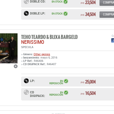
23,50 €
DOBLE CD:
EN STOCK
COMPR
pvp.
34,50 €
DOBLE LP:
EN STOCK
COMPR
pvp.
TEHO TEARDO & BLIXA BARGELD
Co
NERISSIMO
SPECULA
Género:
Other genres
lanzamiento
: mayo 6, 2016
LP Ref.:
R46406
CD DIGIPACK Ref.:
R46407
25,00 €
LP:
EN
pvp.
REPOSICIÓN
16,50 €
CD
EN
pvp.
REPOSICIÓN
DIGIPACK: