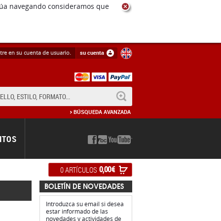
ntinúa navegando consideramos que
tre en su cuenta de usuario.
su cuenta
BUSCAR
BÚSQUEDA AVANZADA
NTOS
0,00 €
0 ARTÍCULOS
BOLETÍN DE NOVEDADES
Introduzca su email si desea
estar informado de las
novedades y actividades de