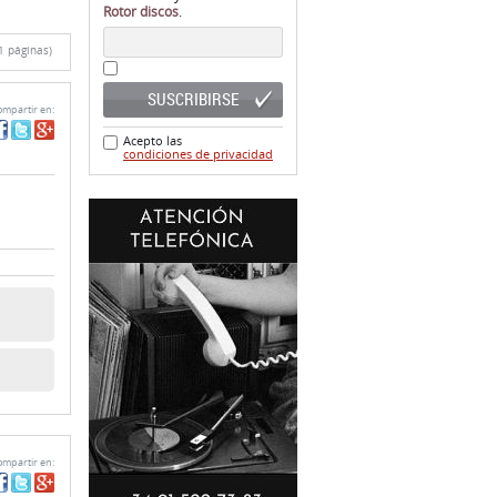
Rotor discos
.
1 páginas)
SUSCRIBIRSE
mpartir en:
Acepto las
condiciones de privacidad
mpartir en: