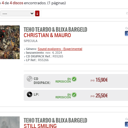
o
4
de
4 discos
encontrados. (1 páginas)
ORDENAR
(
TEHO TEARDO & BLIXA BARGELD
Co
CHRISTIAN & MAURO
SPECULA
Género:
Sound explorers - Experimental
lanzamiento
: nov. 4, 2024
CD DIGIPACK Ref.:
R55265
LP Ref.:
R55266
15,90 €
CD
EN
pvp.
REPOSICIÓN
DIGIPACK:
25,50 €
LP:
EN
pvp.
REPOSICIÓN
TEHO TEARDO & BLIXA BARGELD
Co
STILL SMILING