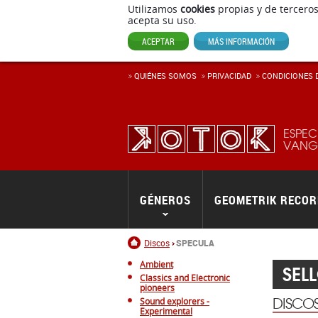
Utilizamos
cookies
propias y de terceros
acepta su uso.
ACEPTAR
MÁS INFORMACIÓN
QUIÉNES SOMOS
PRIVACIDAD
CONDICIONES D
ESPEC
VANGU
GÉNEROS
GEOMETRIK RECO
Inicio
Discos
SPECULA
Ambient
SEL
Classics and Electronic
pioneers
DISCO
Sound explorers -
Experimental