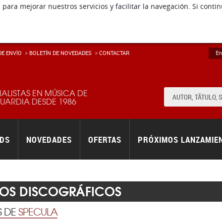
 para mejorar nuestros servicios y facilitar la navegación. Si co
E ENVÍ­O
BOLETÍN DE NOVEDADES
CONTACTAR
En
IALISTAS EN MÚSICA DE
ARDIA DESDE 1986
RDS
NOVEDADES
OFERTAS
PRÓXIMOS LANZAMIE
LOS DISCOGRÁFICOS
S DE
SPECULA