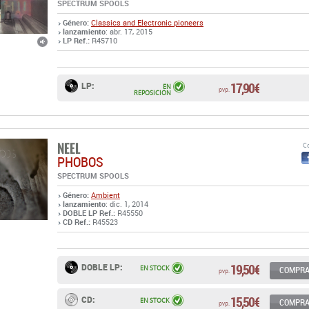
SPECTRUM SPOOLS
Género:
Classics and Electronic pioneers
lanzamiento
: abr. 17, 2015
LP Ref.:
R45710
17,90 €
LP:
EN
pvp.
REPOSICIÓN
NEEL
Co
PHOBOS
SPECTRUM SPOOLS
Género:
Ambient
lanzamiento
: dic. 1, 2014
DOBLE LP Ref.:
R45550
CD Ref.:
R45523
19,50 €
DOBLE LP:
EN STOCK
COMPR
pvp.
15,50 €
CD:
EN STOCK
COMPR
pvp.