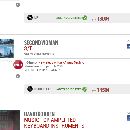
18,00 €
LP:
AGOTADO/DELETED
pvp.
SECOND WOMAN
Co
S/T
SPECTRUM SPOOLS
Género:
New electronica - Avant Techno
lanzamiento
: jun. 16, 2016
DOBLE LP Ref.:
R46487
14,50 €
DOBLE LP:
AGOTADO/DELETED
pvp.
DAVID BORDEN
Co
MUSIC FOR AMPLIFIED
KEYBOARD INSTRUMENTS