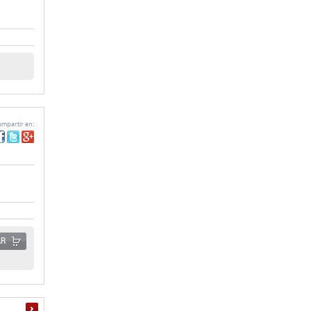
mpartir en:
AR