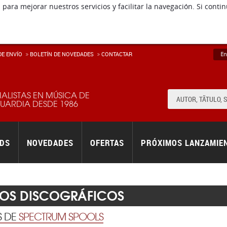
 para mejorar nuestros servicios y facilitar la navegación. Si co
E ENVÍ­O
BOLETÍN DE NOVEDADES
CONTACTAR
En
IALISTAS EN MÚSICA DE
ARDIA DESDE 1986
RDS
NOVEDADES
OFERTAS
PRÓXIMOS LANZAMIE
LOS DISCOGRÁFICOS
S DE
SPECTRUM SPOOLS