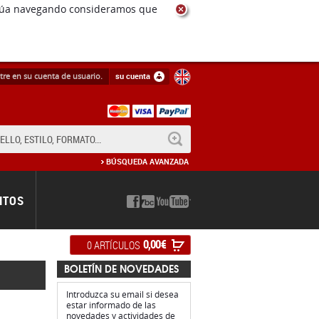
ntinúa navegando consideramos que
tre en su cuenta de usuario.
su cuenta
BUSCAR
BÚSQUEDA AVANZADA
NTOS
0,00 €
0 ARTÍCULOS
BOLETÍN DE NOVEDADES
Introduzca su email si desea
estar informado de las
novedades y actividades de