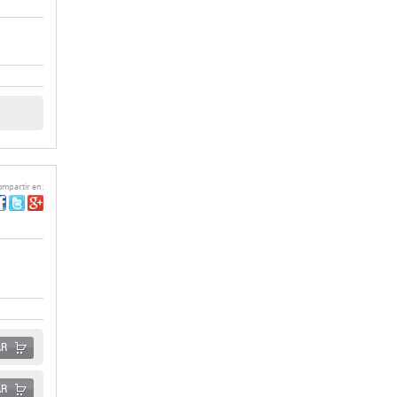
mpartir en:
AR
AR