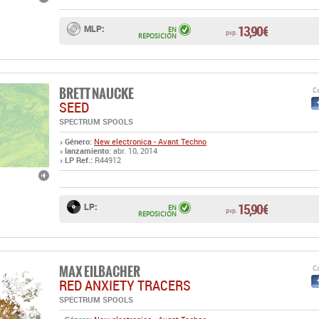
13,90 €
MLP:
EN
pvp.
REPOSICIÓN
BRETT NAUCKE
Co
SEED
SPECTRUM SPOOLS
Género:
New electronica - Avant Techno
lanzamiento
: abr. 10, 2014
LP Ref.:
R44912
15,90 €
LP:
EN
pvp.
REPOSICIÓN
MAX EILBACHER
Co
RED ANXIETY TRACERS
SPECTRUM SPOOLS