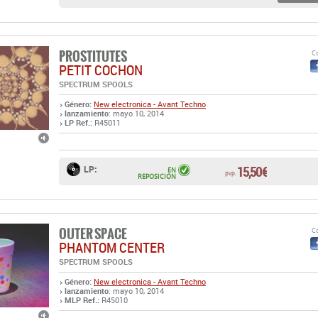
PROSTITUTES
Co
PETIT COCHON
SPECTRUM SPOOLS
Género:
New electronica - Avant Techno
lanzamiento
: mayo 10, 2014
LP Ref.:
R45011
15,50 €
LP:
EN
pvp.
REPOSICIÓN
OUTER SPACE
Co
PHANTOM CENTER
SPECTRUM SPOOLS
Género:
New electronica - Avant Techno
lanzamiento
: mayo 10, 2014
MLP Ref.:
R45010