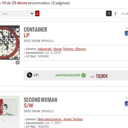
o
10
de
23 discos
encontrados. (3 páginas)
ORDENAR
1
2
(3 p
CONTAINER
Co
LP
SPECTRUM SPOOLS
Género:
Industrial - Noise
Techno - Electro
,
lanzamiento
: jul. 4, 2018
LP Ref.:
R50840
18,90 €
LP:
AGOTADO/DELETED
pvp.
SECOND WOMAN
Co
S/W
SPECTRUM SPOOLS
Género:
New electronica - Avant Techno
lanzamiento
: jun. 7, 2017
LP Ref.:
R50054