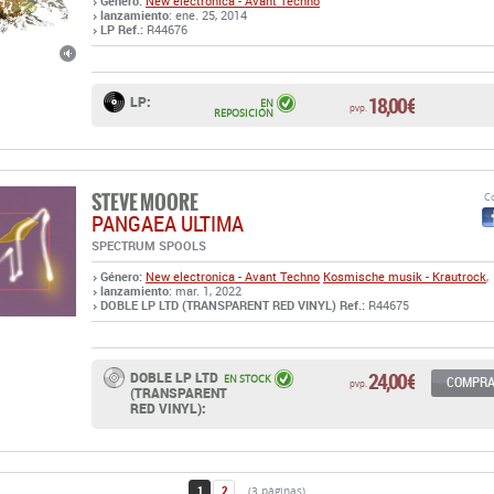
Género:
New electronica - Avant Techno
lanzamiento
: ene. 25, 2014
LP Ref.:
R44676
18,00 €
LP:
EN
pvp.
REPOSICIÓN
STEVE MOORE
Co
PANGAEA ULTIMA
SPECTRUM SPOOLS
Género:
New electronica - Avant Techno
Kosmische musik - Krautrock
,
lanzamiento
: mar. 1, 2022
DOBLE LP LTD (TRANSPARENT RED VINYL) Ref.:
R44675
24,00 €
DOBLE LP LTD
EN STOCK
COMPR
pvp.
(TRANSPARENT
RED VINYL):
1
2
(3 páginas)