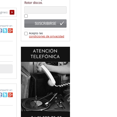
Rotor discos
.
áginas)
SUSCRIBIRSE
mpartir en:
Acepto las
condiciones de privacidad
mpartir en: