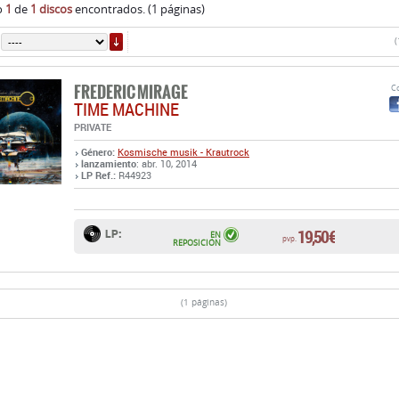
o
1
de
1 discos
encontrados. (1 páginas)
ORDENAR
(
FREDERIC MIRAGE
Co
TIME MACHINE
PRIVATE
Género:
Kosmische musik - Krautrock
lanzamiento
: abr. 10, 2014
LP Ref.:
R44923
19,50 €
LP:
EN
pvp.
REPOSICIÓN
(1 páginas)