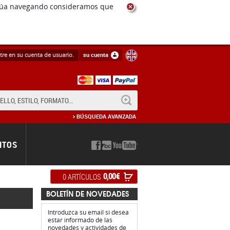
ntinúa navegando consideramos que
tre en su cuenta de usuario.
su cuenta
BUSCAR
BÚSQUEDA AVANZADA
NTOS
0,00 €
0 ARTÍCULOS
BOLETÍN DE NOVEDADES
Introduzca su email si desea
estar informado de las
novedades y actividades de