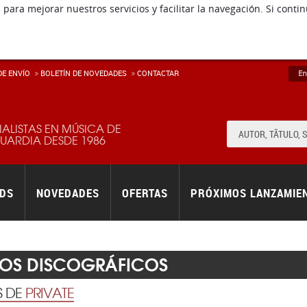
 para mejorar nuestros servicios y facilitar la navegación. Si co
E ENVÍ­O
BOLETÍN DE NOVEDADES
CONTACTAR
En
IALISTAS EN MÚSICA DE
ARDIA DESDE 1986
RDS
NOVEDADES
OFERTAS
PRÓXIMOS LANZAMIE
LOS DISCOGRÁFICOS
S DE
PRIVATE