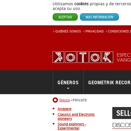
Utilizamos
cookies
propias y de terceros
acepta su uso.
ACEPTAR
MÁS INFORMACIÓN
QUIÉNES SOMOS
PRIVACIDAD
CONDICIONES D
ESPEC
VANGU
GÉNEROS
GEOMETRIK RECO
Inicio
Discos
PRIVATE
Ambient
SEL
Classics and Electronic
pioneers
DISCO
Sound explorers -
Experimental