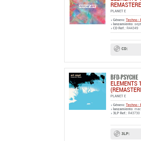
REMASTER
PLANET E
Género:
Techno - 
lanzamiento
: sep
CD Ref.:
R44349
CD:
BFD-PSYCHE
ELEMENTS 
(REMASTER
PLANET E
Género:
Techno - 
lanzamiento
: mar
3LP Ref.:
R43730
3LP: