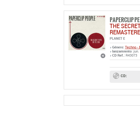
PAPERCLIP P
THE SECRET
REMASTER
PLANET E
Género:
Techno - 
lanzamiento
: jun
CD Ref.:
R43073
CD: