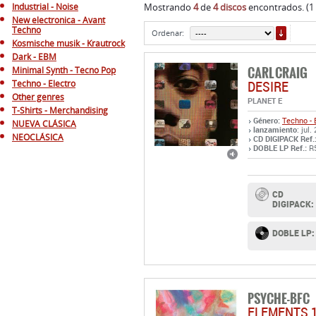
Industrial - Noise
Mostrando
4
de
4 discos
encontrados. (1
New electronica - Avant
ORDE
Techno
Ordenar:
Kosmische musik - Krautrock
Dark - EBM
CARL CRAIG
Minimal Synth - Tecno Pop
DESIRE
Techno - Electro
Other genres
PLANET E
T-Shirts - Merchandising
Género:
Techno - 
NUEVA CLÁSICA
lanzamiento
: jul.
NEOCLÁSICA
CD DIGIPACK Ref.
DOBLE LP Ref.:
R
CD
DIGIPACK:
DOBLE LP:
PSYCHE-BFC
ELEMENTS 