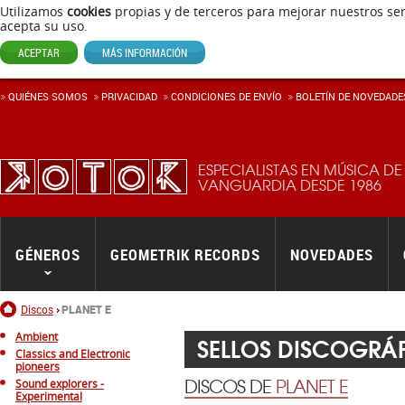
Utilizamos
cookies
propias y de terceros para mejorar nuestros ser
acepta su uso.
ACEPTAR
MÁS INFORMACIÓN
QUIÉNES SOMOS
PRIVACIDAD
CONDICIONES DE ENVÍ­O
BOLETÍN DE NOVEDADE
ESPECIALISTAS EN MÚSICA DE
VANGUARDIA DESDE 1986
GÉNEROS
GEOMETRIK RECORDS
NOVEDADES
Inicio
Discos
PLANET E
Ambient
SELLOS DISCOGRÁ
Classics and Electronic
pioneers
DISCOS DE
PLANET E
Sound explorers -
Experimental