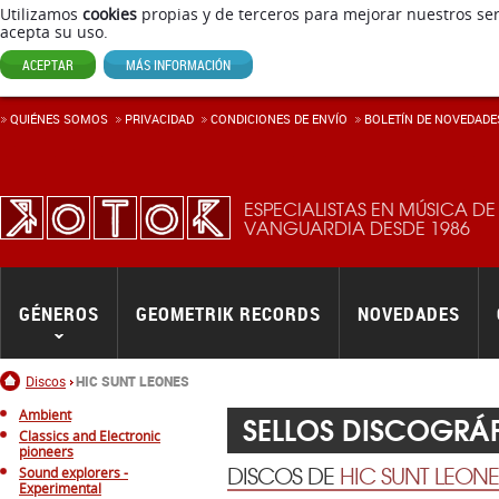
Utilizamos
cookies
propias y de terceros para mejorar nuestros ser
acepta su uso.
ACEPTAR
MÁS INFORMACIÓN
QUIÉNES SOMOS
PRIVACIDAD
CONDICIONES DE ENVÍ­O
BOLETÍN DE NOVEDADE
ESPECIALISTAS EN MÚSICA DE
VANGUARDIA DESDE 1986
GÉNEROS
GEOMETRIK RECORDS
NOVEDADES
Inicio
Discos
HIC SUNT LEONES
Ambient
SELLOS DISCOGRÁ
Classics and Electronic
pioneers
DISCOS DE
HIC SUNT LEONE
Sound explorers -
Experimental