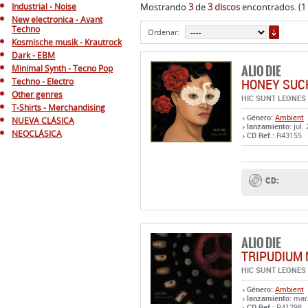
Industrial - Noise
Mostrando
3
de
3 discos
encontrados. (1
New electronica - Avant
ORDE
Techno
Ordenar:
Kosmische musik - Krautrock
Dark - EBM
ALIO DIE
Minimal Synth - Tecno Pop
HONEY SUC
Techno - Electro
Other genres
HIC SUNT LEONES
T-Shirts - Merchandising
Género:
Ambient
NUEVA CLÁSICA
lanzamiento
: jul.
NEOCLÁSICA
CD Ref.:
R43155
CD:
ALIO DIE
TRIPUDIUM
HIC SUNT LEONES
Género:
Ambient
lanzamiento
: mar
CD Ref.:
R41298