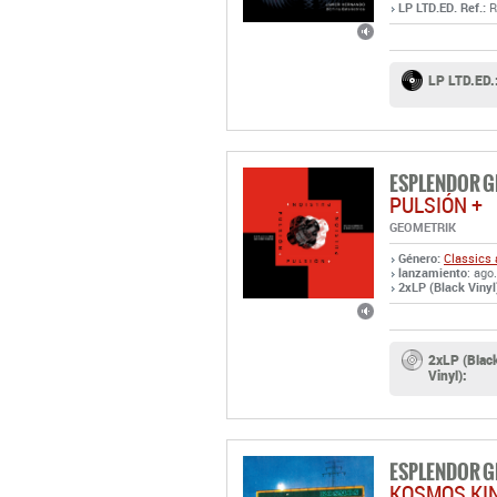
ESPLENDOR 
PULSIÓN +
GEOMETRIK
Género:
Classics 
lanzamiento
: ago
2xLP (Black Vinyl)
2xLP (Blac
Vinyl):
ESPLENDOR 
KOSMOS KIN
GEOMETRIK
Género:
Classics 
lanzamiento
: ago
LP Ref.:
R54875