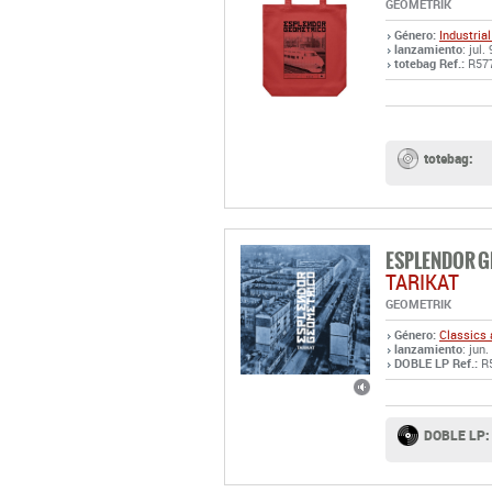
totebag:
ESPLENDOR 
TARIKAT
GEOMETRIK
Género:
Classics 
lanzamiento
: jun.
DOBLE LP Ref.:
R
DOBLE LP:
ESPLENDOR 
STREPITUS
GEOMETRIK