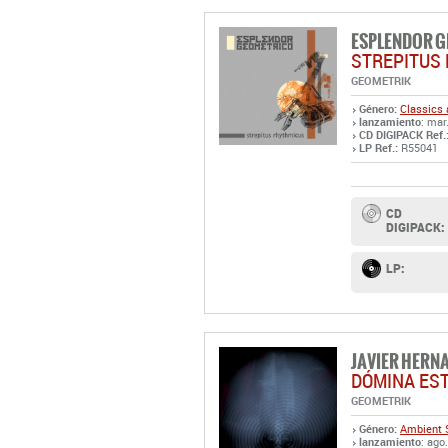
Género:
Classics 
lanzamiento
: mar
CD DIGIPACK Ref.
LP Ref.:
R55041
CD
DIGIPACK:
LP:
JAVIER HERN
DÓMINA ES
GEOMETRIK
Género:
Ambient
lanzamiento
: ago
LP LTD.ED. Ref.:
R
LP LTD.ED.