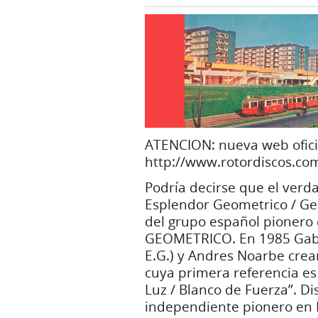
ATENCION: nueva web ofici
http://www.rotordiscos.co
Podría decirse que el verd
Esplendor Geometrico / Ge
del grupo español pionero
GEOMETRICO. En 1985 Gabr
E.G.) y Andres Noarbe crean
cuya primera referencia es 
Luz / Blanco de Fuerza”. Dis
independiente pionero en E
música electrónica y con di
y 1989, ya dirigido en solit
LPs (y 24 cassettes a travé
españoles del underground