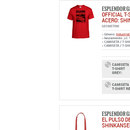
GEOMETRIK
Género:
Industrial
lanzamiento
: jul.
CAMISETA / T-SHI
CAMISETA / T-SHI
CAMISETA 
T-SHIRT
GREY:
CAMISETA 
T-SHIRT R
ESPLENDOR 
EL PULSO D
SHINKANSE
GEOMETRIK
Género:
Industrial
lanzamiento
: jul.
totebag Ref.:
R57