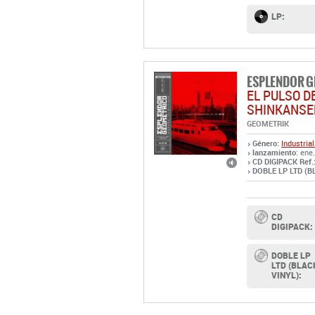
ESPLENDOR 
EL PULSO D
SHINKANSE
GEOMETRIK
Género:
Industrial
lanzamiento
: ene
CD DIGIPACK Ref.
DOBLE LP LTD (BL
CD
DIGIPACK:
DOBLE LP
LTD (BLAC
VINYL):
ESPLENDOR 
OFFICIAL T-
ACERO: SH