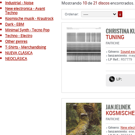
Industrial - Noise
Mostrando
10
de
21 discos
encontrados. 
New electronica - Avant
ORDE
Techno
Ordenar:
Kosmische musik - Krautrock
Dark - EBM
CHRISTINA K
Minimal Synth - Tecno Pop
TUNING
Techno - Electro
Other genres
FAITICHE
T-Shirts - Merchandising
Género:
Sound exp
NUEVA CLÁSICA
lanzamiento
: may
NEOCLÁSICA
LP Ref.:
R57779
LP:
JAN JELINEK
KOSMISCHE
FAITICHE
Género:
New elect
lanzamiento
: ene