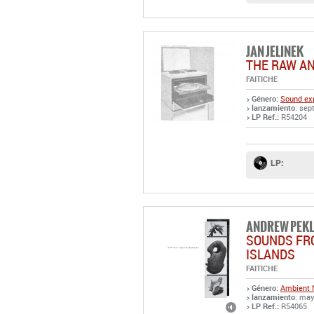
JAN JELINEK
THE RAW A
FAITICHE
Género:
Sound exp
lanzamiento
: sep
LP Ref.:
R54204
LP:
ANDREW PEK
SOUNDS FR
ISLANDS
FAITICHE
Género:
Ambient
lanzamiento
: may
LP Ref.:
R54065