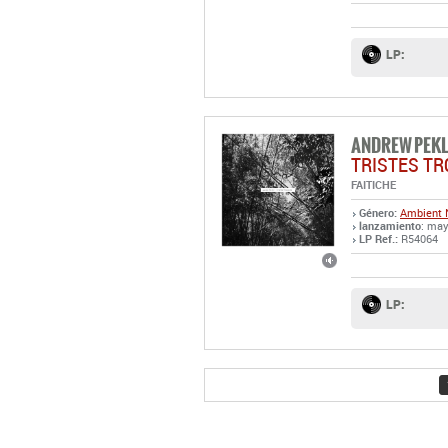
LP:
ANDREW PEK
TRISTES TR
FAITICHE
Género:
Ambient
lanzamiento
: may
LP Ref.:
R54064
LP: