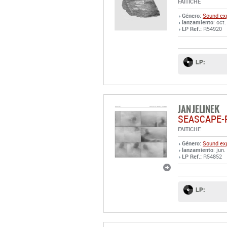
FAITICHE
Género:
Sound exp
lanzamiento
: oct
LP Ref.:
R54920
LP:
JAN JELINEK
SEASCAPE-
FAITICHE
Género:
Sound exp
lanzamiento
: jun.
LP Ref.:
R54852
LP: