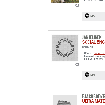
LP Ref.:
R55344
LP:
JAN JELINEK
SOCIAL ENG
FAITICHE
Género:
Sound exp
lanzamiento
: may
LP Ref.:
R57285
LP:
BLACKBODY 
ULTRA MATE