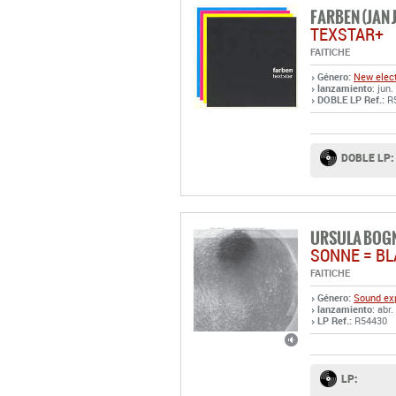
FARBEN (JAN 
TEXSTAR+
FAITICHE
Género:
New elect
lanzamiento
: jun.
DOBLE LP Ref.:
R
DOBLE LP:
URSULA BOG
SONNE = B
FAITICHE
Género:
Sound exp
lanzamiento
: abr
LP Ref.:
R54430
LP: