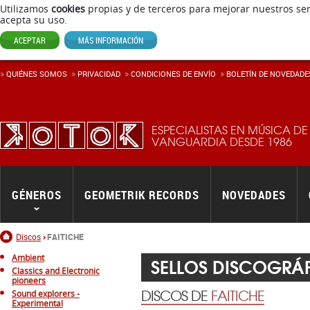
Utilizamos
cookies
propias y de terceros para mejorar nuestros ser
acepta su uso.
ACEPTAR
MÁS INFORMACIÓN
QUIÉNES SOMOS
PRIVACIDAD
CONDICIONES DE ENVÍ­O
BOLETÍN DE NOVEDADE
ESPECIALISTAS EN MÚSICA DE
VANGUARDIA DESDE 1986
GÉNEROS
GEOMETRIK RECORDS
NOVEDADES
Inicio
Discos
FAITICHE
Ambient
SELLOS DISCOGRÁ
Classics and Electronic
pioneers
DISCOS DE
FAITICHE
Sound explorers -
Experimental