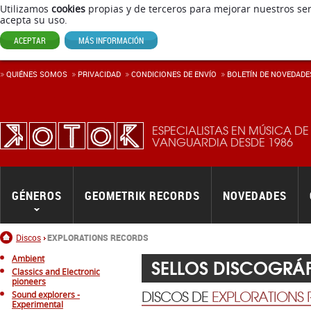
Utilizamos
cookies
propias y de terceros para mejorar nuestros ser
acepta su uso.
ACEPTAR
MÁS INFORMACIÓN
QUIÉNES SOMOS
PRIVACIDAD
CONDICIONES DE ENVÍ­O
BOLETÍN DE NOVEDADE
ESPECIALISTAS EN MÚSICA DE
VANGUARDIA DESDE 1986
GÉNEROS
GEOMETRIK RECORDS
NOVEDADES
Inicio
Discos
EXPLORATIONS RECORDS
Ambient
SELLOS DISCOGRÁ
Classics and Electronic
pioneers
DISCOS DE
EXPLORATIONS
Sound explorers -
Experimental