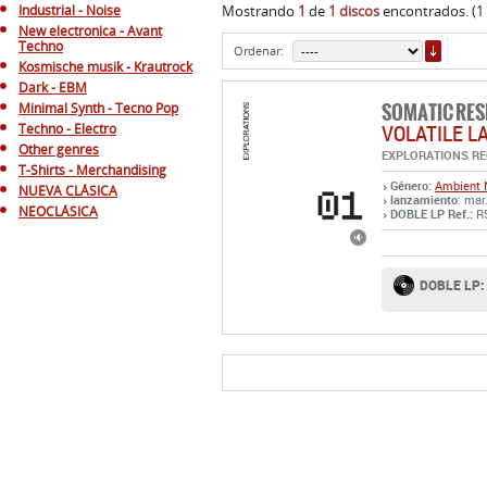
Industrial - Noise
Mostrando
1
de
1 discos
encontrados. (1
New electronica - Avant
ORDE
Techno
Ordenar:
Kosmische musik - Krautrock
Dark - EBM
SOMATIC RE
Minimal Synth - Tecno Pop
VOLATILE 
Techno - Electro
Other genres
EXPLORATIONS R
T-Shirts - Merchandising
Género:
Ambient
NUEVA CLÁSICA
lanzamiento
: mar
NEOCLÁSICA
DOBLE LP Ref.:
R
DOBLE LP: