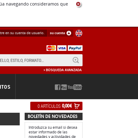
ntinúa navegando consideramos que
tre en su cuenta de usuario.
su cuenta
BUSCAR
BÚSQUEDA AVANZADA
NTOS
0,00 €
0 ARTÍCULOS
BOLETÍN DE NOVEDADES
Introduzca su email si desea
estar informado de las
novedades y actividades de