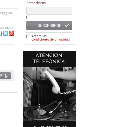
Rotor discos
.
1 páginas)
SUSCRIBIRSE
mpartir en:
Acepto las
condiciones de privacidad
AR