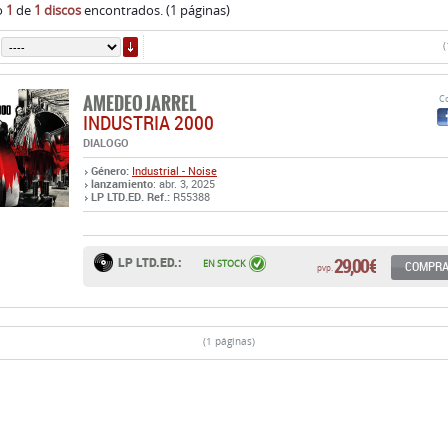
o
1
de
1 discos
encontrados. (1 páginas)
ORDENAR
(
AMEDEO JARREL
Co
INDUSTRIA 2000
DIALOGO
Género:
Industrial - Noise
lanzamiento
: abr. 3, 2025
LP LTD.ED. Ref.:
R55388
29,00 €
LP LTD.ED.:
EN STOCK
COMPR
pvp.
(1 páginas)