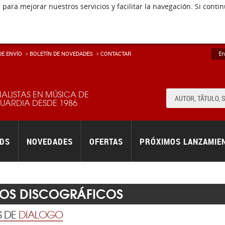
 para mejorar nuestros servicios y facilitar la navegación. Si co
E ENVÍ­O
BOLETÍN DE NOVEDADES
CONTACTAR
En
IALISTAS EN MÚSICA DE
ARDIA DESDE 1986
RDS
NOVEDADES
OFERTAS
PRÓXIMOS LANZAMIE
LOS DISCOGRÁFICOS
S DE
DIALOGO