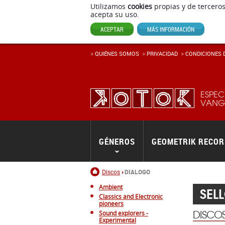
Utilizamos
cookies
propias y de terceros
acepta su uso.
ACEPTAR
MÁS INFORMACIÓN
QUIÉNES SOMOS
PRIVACIDAD
CONDICIONES D
ESPEC
VANGU
GÉNEROS
GEOMETRIK RECO
Inicio
Discos
DIALOGO
Ambient
SEL
Classics and Electronic
pioneers
DISCO
Sound explorers -
Experimental