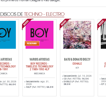
e los primeros Human League o Fad Gadget.
 DISCOS DE
TECHNO - ELECTRO
 ARTISTAS
VARIOS ARTISTAS
BATU & DONATO DOZZY
ECORDS -
BOY RECORDS -
EXHALE
E
 TECHNOLOGY
TIMELESS TECHNOLOGY
F
K7!
8-1991
2 1989-1993 4LP
CANICA
MECANICA
lanzamiento
: jul. 10, 2026
CD
:
16.5 €
lan
(Ref.: R57759)
202
to
: jul. 30, 2026
lanzamiento
: ago. 31,
DOBLE LP
:
(Ref.: R57763)
2026
38.0 €
EP
:
66.0 €
(
: R47770)
4xLP
:
66.0 €
(Ref.: R57791)