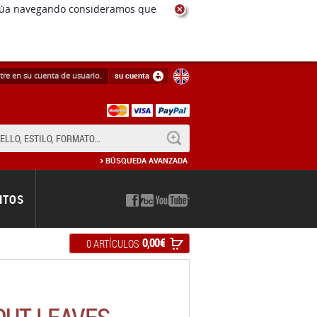
ntinúa navegando consideramos que
tre en su cuenta de usuario.
su cuenta
BUSCAR
BÚSQUEDA AVANZADA
NTOS
0,00 €
0 ARTÍCULOS