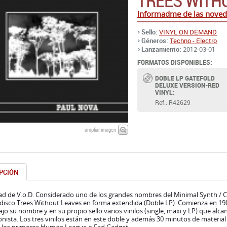
TREES WITH
Informadme de las nove
Sello:
VINYL ON DEMAND
Géneros:
Techno - Electro
Lanzamiento:
2012-03-01
FORMATOS DISPONIBLES:
DOBLE LP GATEFOLD
DELUXE VERSION-RED
VINYL:
Ref.: R42629
ampliar imagen
PCIÓN
d de V.o.D. Considerado uno de los grandes nombres del Minimal Synth / Co
 disco Trees Without Leaves en forma extendida (Doble LP). Comienza en 19
ajo su nombre y en su propio sello varios vinilos (single, maxi y LP) que alc
onista. Los tres vinilos están en este doble y además 30 minutos de materia