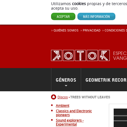
Utilizamos
cookies
propias y de terceros
acepta su uso.
ACEPTAR
MÁS INFORMACIÓN
QUIÉNES SOMOS
PRIVACIDAD
CONDICIONES D
ESPEC
VANGU
GÉNEROS
GEOMETRIK RECO
Inicio
Discos
TREES WITHOUT LEAVES
Ambient
Classics and Electronic
pioneers
Sound explorers -
Experimental