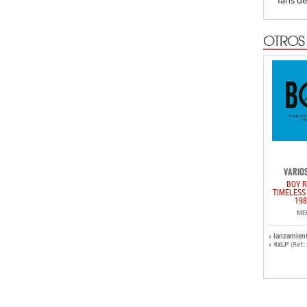
fans d
OTROS
VARIOS
BOY R
TIMELESS
198
ME
lanzamien
4xLP
(Ref.