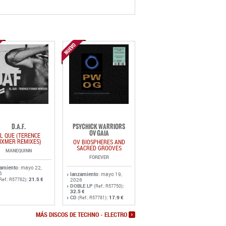
D.A.F.
PSYCHICK WARRIORS
OV GAIA
L QUE (TERENCE
IXMER REMIXES)
OV BIOSPHERES AND
SACRED GROOVES
MANEQUINN
FOREVER
zamiento
: mayo 22,
6
lanzamiento
: mayo 19,
:
21.5 €
Ref.: R57762)
2026
DOBLE LP
:
(Ref.: R57750)
32.5 €
CD
:
17.9 €
(Ref.: R57781)
MÁS DISCOS DE TECHNO - ELECTRO