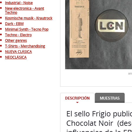
Industrial - Noise
New electronica - Avant
Techno
Kosmische musik - Krautrock
Dark - EBM
Minimal Synth - Tecno Pop
Techno - Electro
Other genres
T-Shirts - Merchandising
NUEVA CLÁSICA
NEOCLÁSICA
am
DESCRIPCIÓN
MUESTRAS
El sello Frigio pub
Chocolat Noir (des