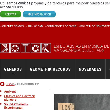
Utilizamos
cookies
propias y de terceros para mejorar nuestros ser
acepta su uso.
ACEPTAR
MÁS INFORMACIÓN
QUIÉNES SOMOS
PRIVACIDAD
CONDICIONES DE ENVÍ­O
BOLETÍN DE NOVEDADE
ESPECIALISTAS EN MÚSICA DE
VANGUARDIA DESDE 1986
GÉNEROS
GEOMETRIK RECORDS
NOVEDADES
Inicio
Discos
TRANSFORM EP
Ambient
Classics and Electronic
pioneers
Sound explorers -
Experimental