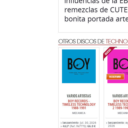
influencias de la E
remezclas de CUTE 
bonita portada art
OTROS DISCOS DE
TECHNO 
VARIOS ARTISTAS
VARIOS AR
BOY RECORDS -
BOY RECO
TIMELESS TECHNOLOGY
TIMELESS TE
1988-1991
2 1989-19
MECANICA
MECANI
lanzamiento
: jul. 30, 2026
lanzamiento
: a
2026
4xLP
:
66.0 €
(Ref.: R47770)