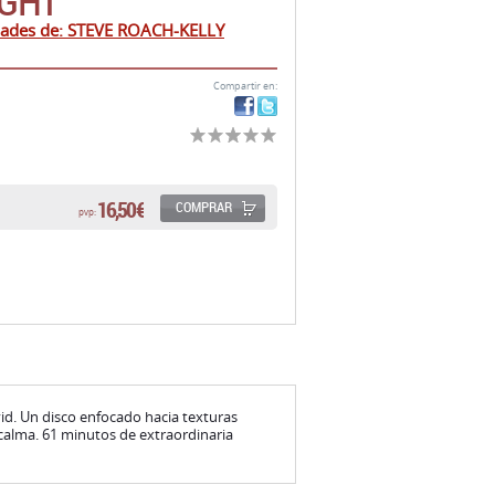
IGHT
dades de: STEVE ROACH-KELLY
Compartir en:
16,50 €
COMPRAR
pvp:
id. Un disco enfocado hacia texturas
 calma. 61 minutos de extraordinaria