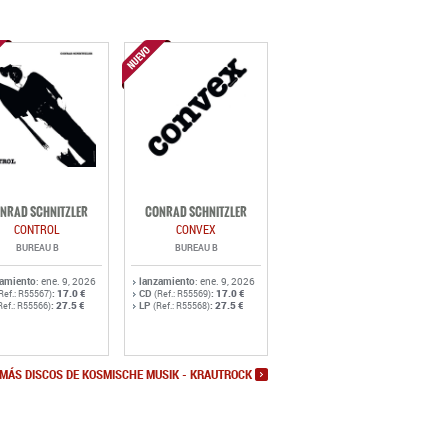
NRAD SCHNITZLER
CONRAD SCHNITZLER
CONTROL
CONVEX
BUREAU B
BUREAU B
zamiento
: ene. 9, 2026
lanzamiento
: ene. 9, 2026
:
17.0 €
CD
:
17.0 €
Ref.: R55567)
(Ref.: R55569)
:
27.5 €
LP
:
27.5 €
Ref.: R55566)
(Ref.: R55568)
MÁS DISCOS DE KOSMISCHE MUSIK - KRAUTROCK