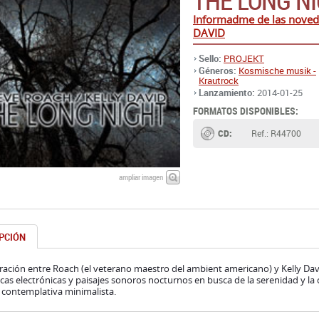
THE LONG N
Informadme de las nove
DAVID
Sello:
PROJEKT
Géneros:
Kosmische musik -
Krautrock
Lanzamiento:
2014-01-25
FORMATOS DISPONIBLES:
CD:
Ref.: R44700
ampliar imagen
PCIÓN
ación entre Roach (el veterano maestro del ambient americano) y Kelly Dav
as electrónicas y paisajes sonoros nocturnos en busca de la serenidad y la
 contemplativa minimalista.