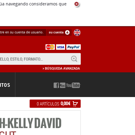
ntinúa navegando consideramos que
tre en su cuenta de usuario.
su cuenta
BUSCAR
BÚSQUEDA AVANZADA
NTOS
0,00 €
0 ARTÍCULOS
H-KELLY DAVID