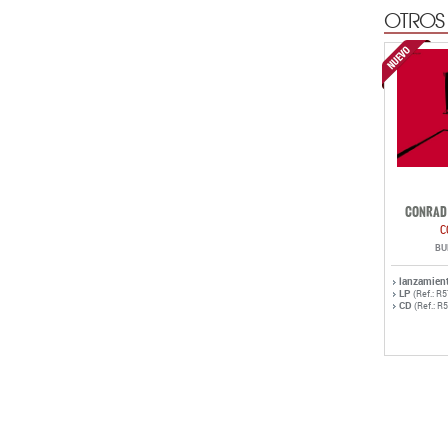
OTROS
CONRAD 
C
BU
lanzamien
LP
(Ref.: R
CD
(Ref.: R