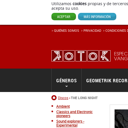
Utilizamos
cookies
propias y de terceros
acepta su uso.
ACEPTAR
MÁS INFORMACIÓN
QUIÉNES SOMOS
PRIVACIDAD
CONDICIONES D
ESPEC
VANGU
GÉNEROS
GEOMETRIK RECO
Inicio
Discos
THE LONG NIGHT
Ambient
Classics and Electronic
pioneers
Sound explorers -
Experimental