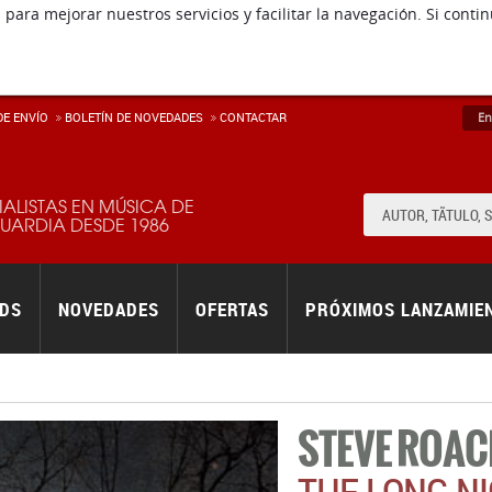
 para mejorar nuestros servicios y facilitar la navegación. Si co
E ENVÍ­O
BOLETÍN DE NOVEDADES
CONTACTAR
En
IALISTAS EN MÚSICA DE
ARDIA DESDE 1986
RDS
NOVEDADES
OFERTAS
PRÓXIMOS LANZAMIE
STEVE ROAC