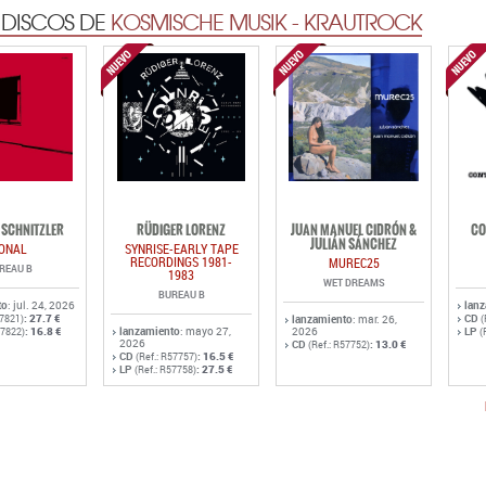
 DISCOS DE
KOSMISCHE MUSIK - KRAUTROCK
SCHNITZLER
RÜDIGER LORENZ
JUAN MANUEL CIDRÓN &
CO
JULIÁN SÁNCHEZ
ONAL
SYNRISE-EARLY TAPE
RECORDINGS 1981-
MUREC25
REAU B
1983
WET DREAMS
BUREAU B
to
: jul. 24, 2026
lan
:
27.7 €
CD
57821)
lanzamiento
: mar. 26,
(
:
16.8 €
lanzamiento
: mayo 27,
2026
LP
57822)
(
2026
CD
:
13.0 €
(Ref.: R57752)
CD
:
16.5 €
(Ref.: R57757)
LP
:
27.5 €
(Ref.: R57758)