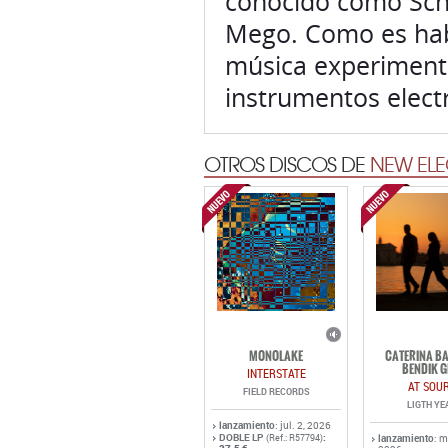
conocido como Sch
Mego. Como es habi
música experimenta
instrumentos elect
OTROS DISCOS DE
NEW ELE
MONOLAKE
CATERINA BA
BENDIK G
INTERSTATE
AT SOU
FIELD RECORDS
LIGTH YE
lanzamiento
: jul. 2, 2026
DOBLE LP
:
(Ref.: R57794)
lanzamiento
: 