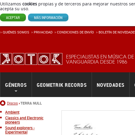
Utilizamos
cookies
propias y de terceros para mejorar nuestros ser
acepta su uso.
ACEPTAR
MÁS INFORMACIÓN
QUIÉNES SOMOS
PRIVACIDAD
CONDICIONES DE ENVÍ­O
BOLETÍN DE NOVEDADE
ESPECIALISTAS EN MÚSICA DE
VANGUARDIA DESDE 1986
GÉNEROS
GEOMETRIK RECORDS
NOVEDADES
Inicio
Discos
TERRA NULL
Ambient
Classics and Electronic
pioneers
Sound explorers -
Experimental