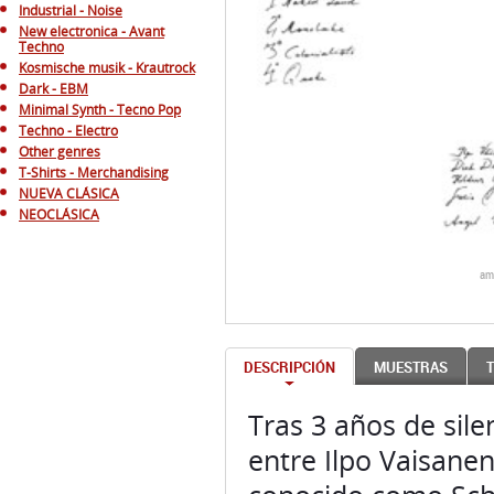
Industrial - Noise
New electronica - Avant
Techno
Kosmische musik - Krautrock
Dark - EBM
Minimal Synth - Tecno Pop
Techno - Electro
Other genres
T-Shirts - Merchandising
NUEVA CLÁSICA
NEOCLÁSICA
am
DESCRIPCIÓN
MUESTRAS
Tras 3 años de sile
entre Ilpo Vaisanen