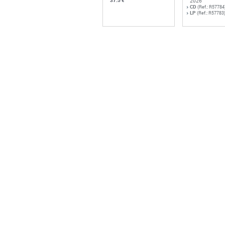
37.5 €
2026
CD
(Ref.: R57784
LP
(Ref.: R57783