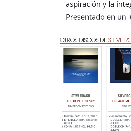
aspiración y la inte
Presentado en un l
OTROS DISCOS DE
STEVE 
STEVE ROACH
STEVE R
THE REVERENT SKY
DREAMTIME 
TIMEROOM EDITIONS
PROJE
lanzamiento
: abr. 3, 2025
lanzamiento
: s
LP LTD.ED.
:
DOBLE LP
(Ref.: R55391)
(Ref.
30.0 €
34.0 €
CD
:
16.5 €
DOBLE CD
(Ref.: R55409)
(Ref.
22.0 €