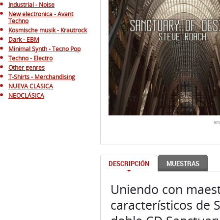
Industrial - Noise
New electronica - Avant
Techno
Kosmische musik - Krautrock
Dark - EBM
Minimal Synth - Tecno Pop
Techno - Electro
Other genres
T-Shirts - Merchandising
NUEVA CLÁSICA
NEOCLÁSICA
am
DESCRIPCIÓN
MUESTRAS
Uniendo con maestr
característicos de 