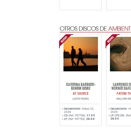
OTROS DISCOS DE
AMBIENT
CATERINA BARBIERI -
LAWRENCE EN
BENDIK GISKE
WERNER DAFE
AT SOURCE
FATOM TH
LIGTH YEARS
HALLOW G
lanzamiento
: mayo 22,
lanzamiento
: 
2026
2026
CD
:
17.0 €
LP LTD.ED.
(Ref.: R57784)
(Ref
28.0 €
LP
:
28.0 €
(Ref.: R57783)