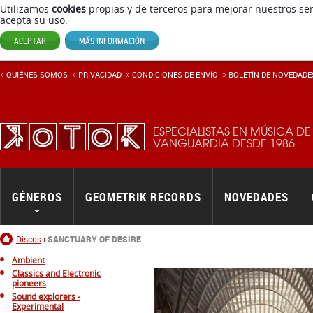
Utilizamos
cookies
propias y de terceros para mejorar nuestros ser
acepta su uso.
ACEPTAR
MÁS INFORMACIÓN
QUIÉNES SOMOS
PRIVACIDAD
CONDICIONES DE ENVÍ­O
BOLETÍN DE NOVEDADE
ESPECIALISTAS EN MÚSICA DE
VANGUARDIA DESDE 1986
GÉNEROS
GEOMETRIK RECORDS
NOVEDADES
Inicio
Discos
SANCTUARY OF DESIRE
Ambient
Classics and Electronic
pioneers
Sound explorers -
Experimental