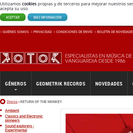
Utilizamos
cookies
propias y de terceros para mejorar nuestros ser
acepta su uso.
ACEPTAR
MÁS INFORMACIÓN
QUIÉNES SOMOS
PRIVACIDAD
CONDICIONES DE ENVÍ­O
BOLETÍN DE NOVEDADE
ESPECIALISTAS EN MÚSICA DE
VANGUARDIA DESDE 1986
GÉNEROS
GEOMETRIK RECORDS
NOVEDADES
Inicio
Discos
RETURN OF THE MONKEY
Ambient
Classics and Electronic
pioneers
Sound explorers -
Experimental