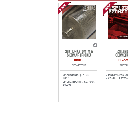
SEKTION (ATOMTM &
ESPLEN
SIEGMAR FRICKE)
GEOMETR
DRUCK
PLAS
GEOMETRIK
SUEZA
lanzamiento
: jun. 26,
lanzamiento
: a
2026
CD
(Ref.: R57799
LP LTD.ED.
:
(Ref.: R57796)
25.0 €